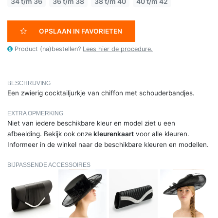
34 t/m 36
36 t/m 38
38 t/m 40
40 t/m 42
OPSLAAN IN FAVORIETEN
Product (na)bestellen?
Lees hier de procedure.
BESCHRIJVING
Een zwierig cocktailjurkje van chiffon met schouderbandjes.
EXTRA OPMERKING
Niet van iedere beschikbare kleur en model ziet u een
afbeelding. Bekijk ook onze
kleurenkaart
voor alle kleuren.
Informeer in de winkel naar de beschikbare kleuren en modellen.
BIJPASSENDE ACCESSOIRES