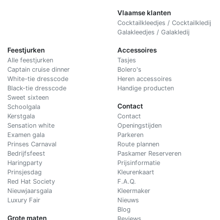
Vlaamse klanten
Cocktailkleedjes / Cocktailkledij
Galakleedjes / Galakledij
Feestjurken
Accessoires
Alle feestjurken
Tasjes
Captain cruise dinner
Bolero's
White-tie dresscode
Heren accessoires
Black-tie dresscode
Handige producten
Sweet sixteen
Contact
Schoolgala
Kerstgala
C
ontact
Sensation white
Openingstijden
Examen gala
Parkeren
Prinses Carnaval
Route plannen
Bedrijfsfeest
Paskamer Reserveren
Haringparty
Prijsinformatie
Prinsjesdag
Kleurenkaart
Red Hat Society
F.A.Q.
Nieuwjaarsgala
Kleermaker
Luxury Fair
Nieuws
Blog
Grote maten
Reviews