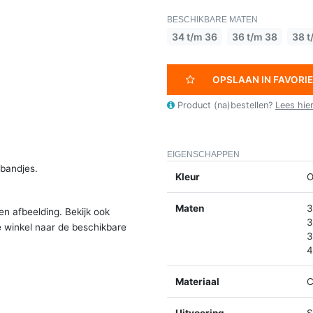
BESCHIKBARE MATEN
34 t/m 36
36 t/m 38
38 t
OPSLAAN IN FAVORI
Product (na)bestellen?
Lees hie
EIGENSCHAPPEN
rbandjes.
Kleur
O
Maten
3
en afbeelding. Bekijk ook
3
e winkel naar de beschikbare
3
4
Materiaal
C
Uitvoering
S