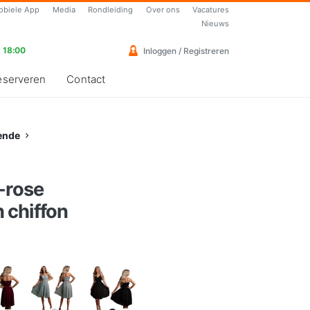
obiele App
Media
Rondleiding
Over ons
Vacatures
Nieuws
 18:00
Inloggen / Registreren
eserveren
Contact
ende
-rose
 chiffon