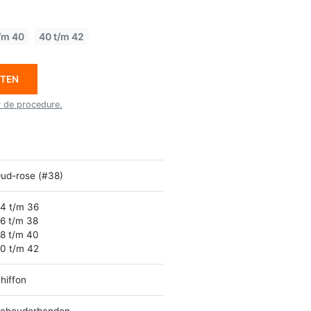
/m 40
40 t/m 42
ETEN
r de procedure.
ud-rose (#38)
4 t/m 36
6 t/m 38
8 t/m 40
0 t/m 42
hiffon
chouderbanden