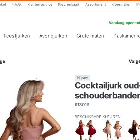
nkel
F.A.Q.
Klantenservice
Kleurenkaart
Assortiment
Kleermaker
M
Vandaag open tot
Feestjurken
Avondjurken
Grote maten
Paskamer r
ge
Volg
Nieuw
Cocktailjurk oud
schouderbanden
R1301B
BESCHIKBARE KLEUREN