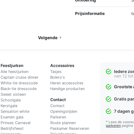
Prijsinformatie
t
Volgende
Feestjurken
Accessoires
Iedere z
Alle feestjurken
Tasjes
van 12 tot
Captain cruise dinner
Bolero's
White-tie dresscode
Heren accessoires
Grootste 
Black-tie dresscode
Handige producten
Sweet sixteen
Gratis pa
Contact
Schoolgala
Kerstgala
C
ontact
7 dagen 
Sensation white
Openingstijden
Examen gala
Parkeren
* Lees de voorw
Prinses Carnaval
Route plannen
parkeren
pagina
Bedrijfsfeest
Paskamer Reserveren