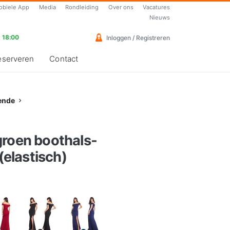
obiele App
Media
Rondleiding
Over ons
Vacatures
Nieuws
 18:00
Inloggen / Registreren
eserveren
Contact
ende
groen boothals-
 (elastisch)