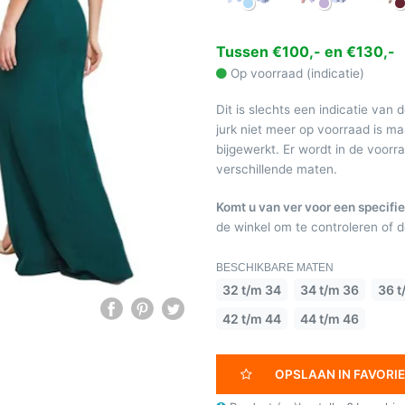
Tussen €100,- en €130,-
Op voorraad (indicatie)
Dit is slechts een indicatie van 
jurk niet meer op voorraad is 
bijgewerkt. Er wordt in de voor
verschillende maten.
Komt u van ver voor een specifie
de winkel om te controleren of de
BESCHIKBARE MATEN
32 t/m 34
34 t/m 36
36 t
42 t/m 44
44 t/m 46
OPSLAAN IN FAVORI