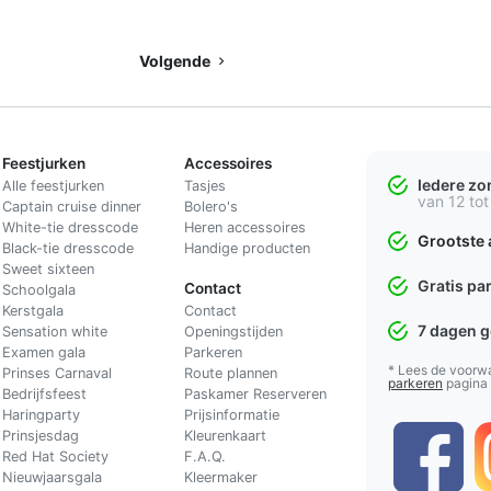
Volgende
Feestjurken
Accessoires
Iedere z
Alle feestjurken
Tasjes
van 12 tot
Captain cruise dinner
Bolero's
White-tie dresscode
Heren accessoires
Grootste 
Black-tie dresscode
Handige producten
Sweet sixteen
Gratis pa
Contact
Schoolgala
Kerstgala
C
ontact
7 dagen 
Sensation white
Openingstijden
Examen gala
Parkeren
* Lees de voorw
Prinses Carnaval
Route plannen
parkeren
pagina
Bedrijfsfeest
Paskamer Reserveren
Haringparty
Prijsinformatie
Prinsjesdag
Kleurenkaart
Red Hat Society
F.A.Q.
Nieuwjaarsgala
Kleermaker