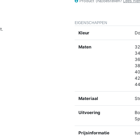
Product (na)bestellen?
Lees hie
EIGENSCHAPPEN
t.
Kleur
Do
Maten
32
34
36
38
40
42
44
Materiaal
St
Uitvoering
Bo
Spl
Prijsinformatie
tu