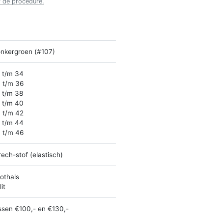
r de procedure.
nkergroen (#107)
 t/m 34
 t/m 36
 t/m 38
 t/m 40
 t/m 42
 t/m 44
 t/m 46
rech-stof (elastisch)
othals
it
ssen €100,- en €130,-