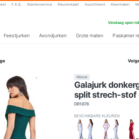
nkel
F.A.Q.
Klantenservice
Kleurenkaart
Assortiment
Kleermaker
M
Vandaag open tot
Feestjurken
Avondjurken
Grote maten
Paskamer r
ge
Volg
Nieuw
Galajurk donker
split strech-stof
DR1878
BESCHIKBARE KLEUREN