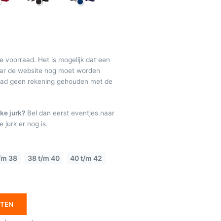
de voorraad. Het is mogelijk dat een
maar de website nog moet worden
raad geen rekening gehouden met de
ke jurk?
Bel dan eerst eventjes naar
 jurk er nog is.
/m 38
38 t/m 40
40 t/m 42
ETEN