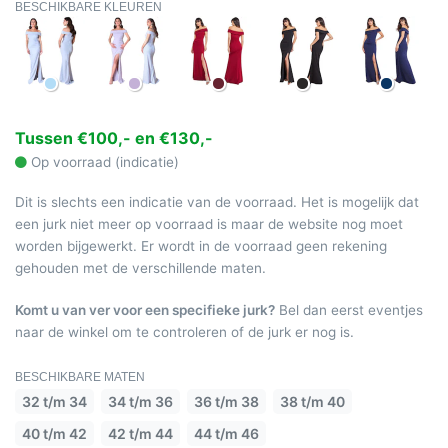
BESCHIKBARE KLEUREN
Tussen €100,- en €130,-
Op voorraad (indicatie)
Dit is slechts een indicatie van de voorraad. Het is mogelijk dat
een jurk niet meer op voorraad is maar de website nog moet
worden bijgewerkt. Er wordt in de voorraad geen rekening
gehouden met de verschillende maten.
Komt u van ver voor een specifieke jurk?
Bel dan eerst eventjes
naar de winkel om te controleren of de jurk er nog is.
BESCHIKBARE MATEN
32 t/m 34
34 t/m 36
36 t/m 38
38 t/m 40
40 t/m 42
42 t/m 44
44 t/m 46