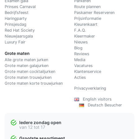
Examen gala
Parkeren
Prinses Carnaval
Route plannen
Bedrijfsfeest
Paskamer Reserveren
Haringparty
Prijsinformatie
Prinsjesdag
Kleurenkaart
Red Hat Society
F.A.Q.
Nieuwjaarsgala
Kleermaker
Luxury Fair
Nieuws
Blog
Grote maten
Reviews
Alle grote maten jurken
Media
Grote maten galajurken
Vacatures
Grote maten cocktailjurken
Klantenservice
Grote maten trouwjurken
Acties
Grote maten korte trouwjurken
Privacyverklaring
English visitors
Deutsch Besucher
Iedere zondag open
van 12 tot 17
Grootste assortiment