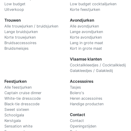
Low budget
Low budget cocktailjurken
Uitverkoop
Korte feestjurken
Trouwen
Avondjurken
Alle trouwjurken / bruidsjurken
Alle avondjurken
Lange bruidsjurken
Lange avondjurken
Korte trouwjurken
Korte avondjurken
Bruidsaccessoires
Lang in grote maat
Bruidsmeisjes
Kort in grote maat
Vlaamse klanten
Cocktailkleedjes / Cocktailkledij
Galakleedjes / Galakledij
Feestjurken
Accessoires
Alle feestjurken
Tasjes
Captain cruise dinner
Bolero's
White-tie dresscode
Heren accessoires
Black-tie dresscode
Handige producten
Sweet sixteen
Contact
Schoolgala
Kerstgala
C
ontact
Sensation white
Openingstijden