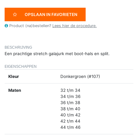
OPSLAAN IN FAVORIETEN
Product (na)bestellen?
Lees hier de procedure.
BESCHRIJVING
Een prachtige stretch galajurk met boot-hals en split.
EIGENSCHAPPEN
Kleur
Donkergroen (#107)
Maten
32 t/m 34
34 t/m 36
36 t/m 38
38 t/m 40
40 t/m 42
42 t/m 44
44 t/m 46