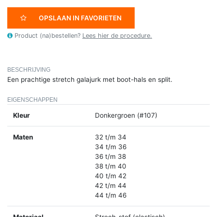
OPSLAAN IN FAVORIETEN
Product (na)bestellen?
Lees hier de procedure.
BESCHRIJVING
Een prachtige stretch galajurk met boot-hals en split.
EIGENSCHAPPEN
Kleur
Donkergroen (#107)
Maten
32 t/m 34
34 t/m 36
36 t/m 38
38 t/m 40
40 t/m 42
42 t/m 44
44 t/m 46
Materiaal
Strech-stof (elastisch)