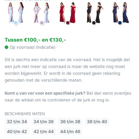
Tussen €100,- en €130,-
Op voorraad (indicatie)
Dit is slechts een indicatie van de voorraad. Het is mogelijk dat
een jurk niet meer op voorraad is maar de website nog moet
worden bijgewerkt. Er wordt in de voorraad geen rekening
gehouden met de verschillende maten.
Komt u van ver voor een specifieke jurk?
Bel dan eerst eventjes
naar de winkel om te controleren of de jurk er nog is.
BESCHIKBARE MATEN
32 t/m 34
34 t/m 36
36 t/m 38
38 t/m 40
40 t/m 42
42 t/m 44
44 t/m 46