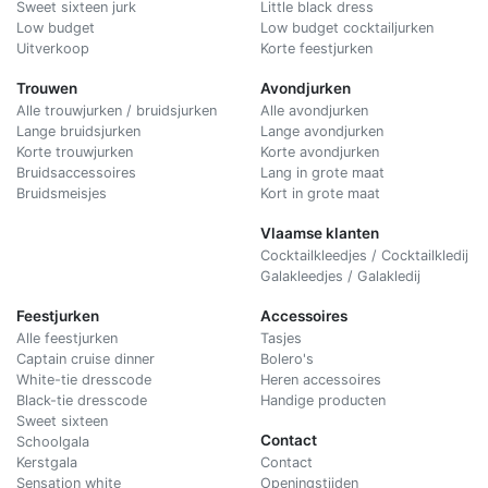
Sweet sixteen jurk
Little black dress
Low budget
Low budget cocktailjurken
Uitverkoop
Korte feestjurken
Trouwen
Avondjurken
Alle trouwjurken / bruidsjurken
Alle avondjurken
Lange bruidsjurken
Lange avondjurken
Korte trouwjurken
Korte avondjurken
Bruidsaccessoires
Lang in grote maat
Bruidsmeisjes
Kort in grote maat
Vlaamse klanten
Cocktailkleedjes / Cocktailkledij
Galakleedjes / Galakledij
Feestjurken
Accessoires
Alle feestjurken
Tasjes
Captain cruise dinner
Bolero's
White-tie dresscode
Heren accessoires
Black-tie dresscode
Handige producten
Sweet sixteen
Contact
Schoolgala
Kerstgala
C
ontact
Sensation white
Openingstijden