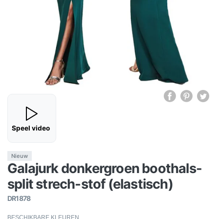
Speel video
Nieuw
Galajurk donkergroen boothals-
split strech-stof (elastisch)
DR1878
BESCHIKBARE KLEUREN