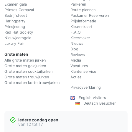
Examen gala
Parkeren
Prinses Carnaval
Route plannen
Bedrijfsfeest
Paskamer Reserveren
Haringparty
Prijsinformatie
Prinsjesdag
Kleurenkaart
Red Hat Society
F.A.Q.
Nieuwjaarsgala
Kleermaker
Luxury Fair
Nieuws
Blog
Grote maten
Reviews
Alle grote maten jurken
Media
Grote maten galajurken
Vacatures
Grote maten cocktailjurken
Klantenservice
Grote maten trouwjurken
Acties
Grote maten korte trouwjurken
Privacyverklaring
English visitors
Deutsch Besucher
Iedere zondag open
van 12 tot 17