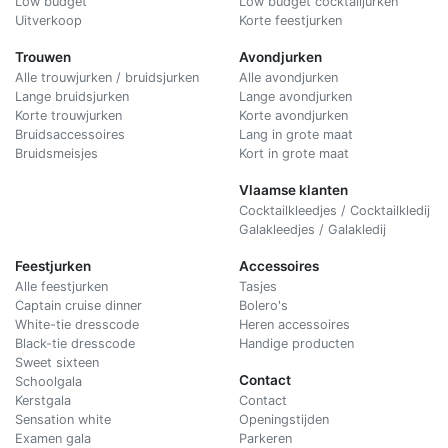
Low budget
Low budget cocktailjurken
Uitverkoop
Korte feestjurken
Trouwen
Avondjurken
Alle trouwjurken / bruidsjurken
Alle avondjurken
Lange bruidsjurken
Lange avondjurken
Korte trouwjurken
Korte avondjurken
Bruidsaccessoires
Lang in grote maat
Bruidsmeisjes
Kort in grote maat
Vlaamse klanten
Cocktailkleedjes / Cocktailkledij
Galakleedjes / Galakledij
Feestjurken
Accessoires
Alle feestjurken
Tasjes
Captain cruise dinner
Bolero's
White-tie dresscode
Heren accessoires
Black-tie dresscode
Handige producten
Sweet sixteen
Contact
Schoolgala
Kerstgala
C
ontact
Sensation white
Openingstijden
Examen gala
Parkeren