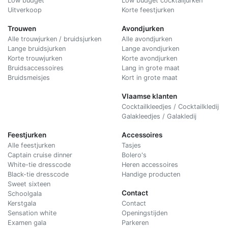
Low budget
Low budget cocktailjurken
Uitverkoop
Korte feestjurken
Trouwen
Avondjurken
Alle trouwjurken / bruidsjurken
Alle avondjurken
Lange bruidsjurken
Lange avondjurken
Korte trouwjurken
Korte avondjurken
Bruidsaccessoires
Lang in grote maat
Bruidsmeisjes
Kort in grote maat
Vlaamse klanten
Cocktailkleedjes / Cocktailkledij
Galakleedjes / Galakledij
Feestjurken
Accessoires
Alle feestjurken
Tasjes
Captain cruise dinner
Bolero's
White-tie dresscode
Heren accessoires
Black-tie dresscode
Handige producten
Sweet sixteen
Contact
Schoolgala
Kerstgala
C
ontact
Sensation white
Openingstijden
Examen gala
Parkeren