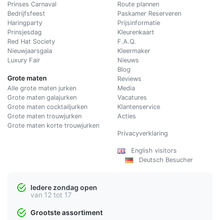
Prinses Carnaval
Route plannen
Bedrijfsfeest
Paskamer Reserveren
Haringparty
Prijsinformatie
Prinsjesdag
Kleurenkaart
Red Hat Society
F.A.Q.
Nieuwjaarsgala
Kleermaker
Luxury Fair
Nieuws
Blog
Grote maten
Reviews
Alle grote maten jurken
Media
Grote maten galajurken
Vacatures
Grote maten cocktailjurken
Klantenservice
Grote maten trouwjurken
Acties
Grote maten korte trouwjurken
Privacyverklaring
English visitors
Deutsch Besucher
Iedere zondag open
van 12 tot 17
Grootste assortiment