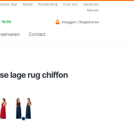
obiele App
Media
Rondleiding
Over ons
Vacatures
Nieuws
 18:00
Inloggen / Registreren
eserveren
Contact
se lage rug chiffon