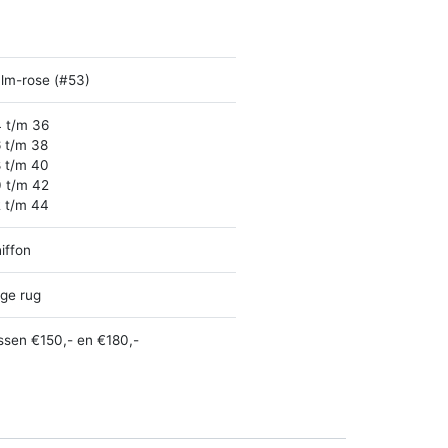
lm-rose (#53)
 t/m 36
 t/m 38
 t/m 40
 t/m 42
 t/m 44
iffon
ge rug
ssen €150,- en €180,-