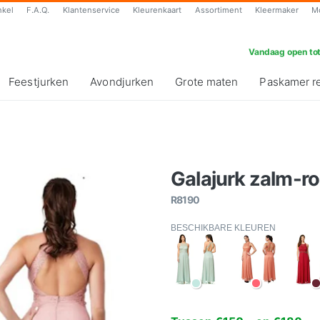
nkel
F.A.Q.
Klantenservice
Kleurenkaart
Assortiment
Kleermaker
M
Vandaag open tot
Feestjurken
Avondjurken
Grote maten
Paskamer r
Galajurk zalm-ro
R8190
BESCHIKBARE KLEUREN