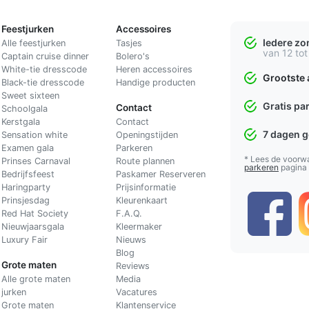
Feestjurken
Accessoires
Iedere z
Alle feestjurken
Tasjes
van 12 tot
Captain cruise dinner
Bolero's
White-tie dresscode
Heren accessoires
Grootste 
Black-tie dresscode
Handige producten
Sweet sixteen
Gratis pa
Contact
Schoolgala
Kerstgala
C
ontact
7 dagen 
Sensation white
Openingstijden
Examen gala
Parkeren
* Lees de voorw
Prinses Carnaval
Route plannen
parkeren
pagina
Bedrijfsfeest
Paskamer Reserveren
Haringparty
Prijsinformatie
Prinsjesdag
Kleurenkaart
Red Hat Society
F.A.Q.
Nieuwjaarsgala
Kleermaker
Luxury Fair
Nieuws
Blog
Grote maten
Reviews
Alle grote maten
Media
jurken
Vacatures
Grote maten
Klantenservice