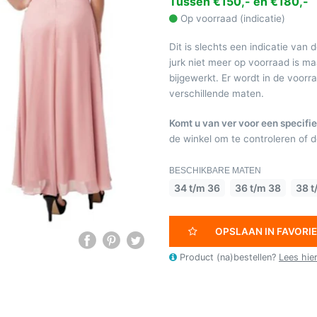
Tussen €150,- en €180,-
Op voorraad (indicatie)
Dit is slechts een indicatie van 
jurk niet meer op voorraad is 
bijgewerkt. Er wordt in de voor
verschillende maten.
Komt u van ver voor een specifie
de winkel om te controleren of de
BESCHIKBARE MATEN
34 t/m 36
36 t/m 38
38 t
OPSLAAN IN FAVORI
Product (na)bestellen?
Lees hie