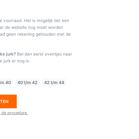
de voorraad. Het is mogelijk dat een
maar de website nog moet worden
raad geen rekening gehouden met de
ke jurk?
Bel dan eerst eventjes naar
 jurk er nog is.
/m 40
40 t/m 42
42 t/m 44
ETEN
r de procedure.