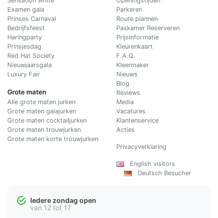
Sensation white
Openingstijden
Examen gala
Parkeren
Prinses Carnaval
Route plannen
Bedrijfsfeest
Paskamer Reserveren
Haringparty
Prijsinformatie
Prinsjesdag
Kleurenkaart
Red Hat Society
F.A.Q.
Nieuwjaarsgala
Kleermaker
Luxury Fair
Nieuws
Blog
Grote maten
Reviews
Alle grote maten jurken
Media
Grote maten galajurken
Vacatures
Grote maten cocktailjurken
Klantenservice
Grote maten trouwjurken
Acties
Grote maten korte trouwjurken
Privacyverklaring
English visitors
Deutsch Besucher
Iedere zondag open
van 12 tot 17