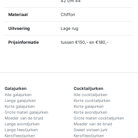
42 t/m 44
Materiaal
Chiffon
Uitvoering
Lage rug
Prijsinformatie
tussen €150,- en €180,-
Galajurken
Cocktailjurken
Alle galajurken
Alle cocktailjurken
Lange galajurken
Korte cocktailjurken
Korte galajurken
Korte galajurken
Grote maten galajurken
Korte avondjurken
Moeder van de bruid
Grote maten cocktailjurken
Lange avondjurken
Moeder van de bruid
Lange feestjurken
Sweet sixteen jurk
Kerstfeestjurken
Kerstfeestjurken