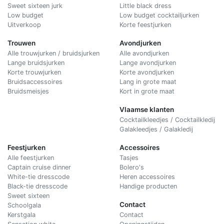
Sweet sixteen jurk
Little black dress
Low budget
Low budget cocktailjurken
Uitverkoop
Korte feestjurken
Trouwen
Avondjurken
Alle trouwjurken / bruidsjurken
Alle avondjurken
Lange bruidsjurken
Lange avondjurken
Korte trouwjurken
Korte avondjurken
Bruidsaccessoires
Lang in grote maat
Bruidsmeisjes
Kort in grote maat
Vlaamse klanten
Cocktailkleedjes / Cocktailkledij
Galakleedjes / Galakledij
Feestjurken
Accessoires
Alle feestjurken
Tasjes
Captain cruise dinner
Bolero's
White-tie dresscode
Heren accessoires
Black-tie dresscode
Handige producten
Sweet sixteen
Contact
Schoolgala
Kerstgala
C
ontact