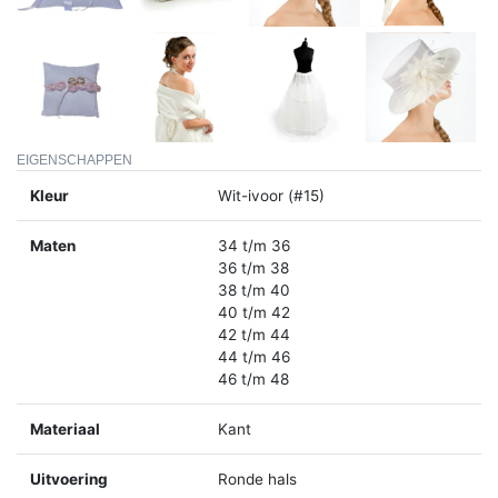
EIGENSCHAPPEN
Kleur
Wit-ivoor (#15)
Maten
34 t/m 36
36 t/m 38
38 t/m 40
40 t/m 42
42 t/m 44
44 t/m 46
46 t/m 48
Materiaal
Kant
Uitvoering
Ronde hals