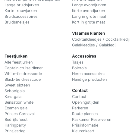
Lange bruidsjurken
Lange avondjurken
Korte trouwjurken
Korte avondjurken
Bruidsaccessoires
Lang in grote maat
Bruidsmeisjes
Kort in grote maat
Vlaamse klanten
Cocktailkleedjes / Cocktailkledij
Galakleedjes / Galakledij
Feestjurken
Accessoires
Alle feestjurken
Tasjes
Captain cruise dinner
Bolero's
White-tie dresscode
Heren accessoires
Black-tie dresscode
Handige producten
Sweet sixteen
Contact
Schoolgala
Kerstgala
C
ontact
Sensation white
Openingstijden
Examen gala
Parkeren
Prinses Carnaval
Route plannen
Bedrijfsfeest
Paskamer Reserveren
Haringparty
Prijsinformatie
Prinsjesdag
Kleurenkaart