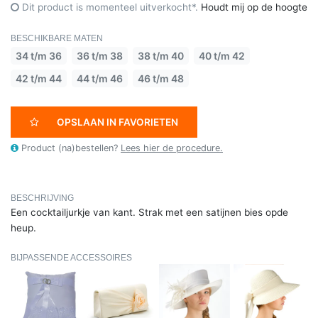
Dit product is momenteel uitverkocht*.
Houdt mij op de hoogte
BESCHIKBARE MATEN
34 t/m 36
36 t/m 38
38 t/m 40
40 t/m 42
42 t/m 44
44 t/m 46
46 t/m 48
OPSLAAN IN FAVORIETEN
Product (na)bestellen?
Lees hier de procedure.
BESCHRIJVING
Een cocktailjurkje van kant. Strak met een satijnen bies opde
heup.
BIJPASSENDE ACCESSOIRES