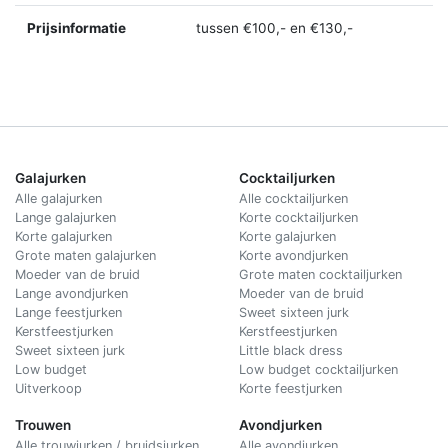
Prijsinformatie
tussen €100,- en €130,-
Galajurken
Cocktailjurken
Alle galajurken
Alle cocktailjurken
Lange galajurken
Korte cocktailjurken
Korte galajurken
Korte galajurken
Grote maten galajurken
Korte avondjurken
Moeder van de bruid
Grote maten cocktailjurken
Lange avondjurken
Moeder van de bruid
Lange feestjurken
Sweet sixteen jurk
Kerstfeestjurken
Kerstfeestjurken
Sweet sixteen jurk
Little black dress
Low budget
Low budget cocktailjurken
Uitverkoop
Korte feestjurken
Trouwen
Avondjurken
Alle trouwjurken / bruidsjurken
Alle avondjurken