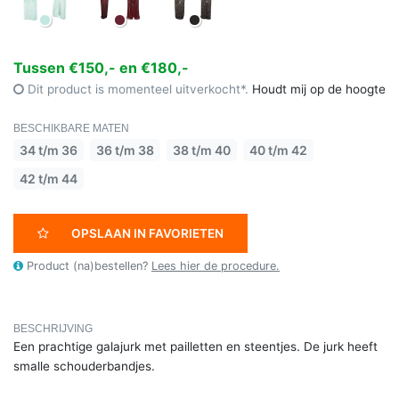
Tussen €150,- en €180,-
Dit product is momenteel uitverkocht*.
Houdt mij op de hoogte
BESCHIKBARE MATEN
34 t/m 36
36 t/m 38
38 t/m 40
40 t/m 42
42 t/m 44
OPSLAAN IN FAVORIETEN
Product (na)bestellen?
Lees hier de procedure.
BESCHRIJVING
Een prachtige galajurk met pailletten en steentjes. De jurk heeft
smalle schouderbandjes.