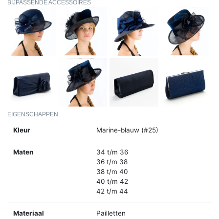
BIJPASSENDE ACCESSOIRES
EIGENSCHAPPEN
Kleur
Marine-blauw (#25)
Maten
34 t/m 36
36 t/m 38
38 t/m 40
40 t/m 42
42 t/m 44
Materiaal
Pailletten