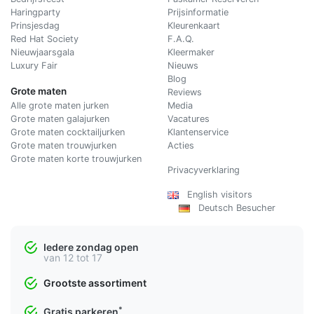
Haringparty
Prijsinformatie
Prinsjesdag
Kleurenkaart
Red Hat Society
F.A.Q.
Nieuwjaarsgala
Kleermaker
Luxury Fair
Nieuws
Blog
Grote maten
Reviews
Alle grote maten jurken
Media
Grote maten galajurken
Vacatures
Grote maten cocktailjurken
Klantenservice
Grote maten trouwjurken
Acties
Grote maten korte trouwjurken
Privacyverklaring
English visitors
Deutsch Besucher
Iedere zondag open
van 12 tot 17
Grootste assortiment
*
Gratis parkeren