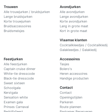
Trouwen
Avondjurken
Alle trouwjurken / bruidsjurken
Alle avondjurken
Lange bruidsjurken
Lange avondjurken
Korte trouwjurken
Korte avondjurken
Bruidsaccessoires
Lang in grote maat
Bruidsmeisjes
Kort in grote maat
Vlaamse klanten
Cocktailkleedjes / Cocktailkledij
Galakleedjes / Galakledij
Feestjurken
Accessoires
Alle feestjurken
Tasjes
Captain cruise dinner
Bolero's
White-tie dresscode
Heren accessoires
Black-tie dresscode
Handige producten
Sweet sixteen
Contact
Schoolgala
Kerstgala
C
ontact
Sensation white
Openingstijden
Examen gala
Parkeren
Prinses Carnaval
Route plannen
Bedrijfsfeest
Paskamer Reserveren