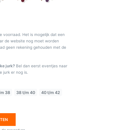
de voorraad. Het is mogelijk dat een
maar de website nog moet worden
raad geen rekening gehouden met de
ke jurk?
Bel dan eerst eventjes naar
 jurk er nog is.
/m 38
38 t/m 40
40 t/m 42
ETEN