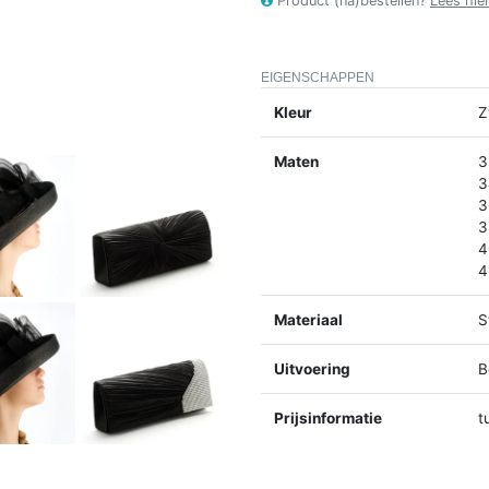
Product (na)bestellen?
Lees hie
EIGENSCHAPPEN
Kleur
Z
Maten
3
3
3
3
4
4
Materiaal
S
Uitvoering
B
Prijsinformatie
t