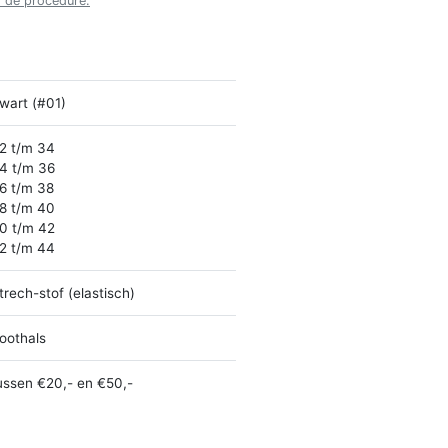
r de procedure.
wart (#01)
2 t/m 34
4 t/m 36
6 t/m 38
8 t/m 40
0 t/m 42
2 t/m 44
trech-stof (elastisch)
oothals
ussen €20,- en €50,-