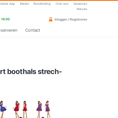
obiele App
Media
Rondleiding
Over ons
Vacatures
Nieuws
 18:00
Inloggen / Registreren
eserveren
Contact
rt boothals strech-