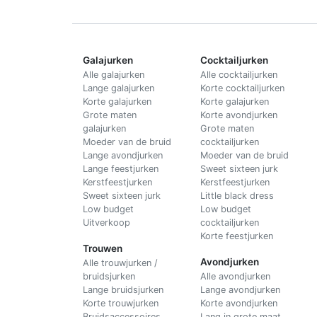
Galajurken
Cocktailjurken
Alle galajurken
Alle cocktailjurken
Lange galajurken
Korte cocktailjurken
Korte galajurken
Korte galajurken
Grote maten
Korte avondjurken
galajurken
Grote maten
Moeder van de bruid
cocktailjurken
Lange avondjurken
Moeder van de bruid
Lange feestjurken
Sweet sixteen jurk
Kerstfeestjurken
Kerstfeestjurken
Sweet sixteen jurk
Little black dress
Low budget
Low budget
Uitverkoop
cocktailjurken
Korte feestjurken
Trouwen
Avondjurken
Alle trouwjurken /
bruidsjurken
Alle avondjurken
Lange bruidsjurken
Lange avondjurken
Korte trouwjurken
Korte avondjurken
Bruidsaccessoires
Lang in grote maat