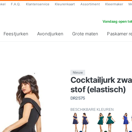
nkel
F.A.Q.
Klantenservice
Kleurenkaart
Assortiment
Kleermaker
M
Vandaag open tot
Feestjurken
Avondjurken
Grote maten
Paskamer r
Nieuw
Cocktailjurk zwa
stof (elastisch)
DR2575
BESCHIKBARE KLEUREN