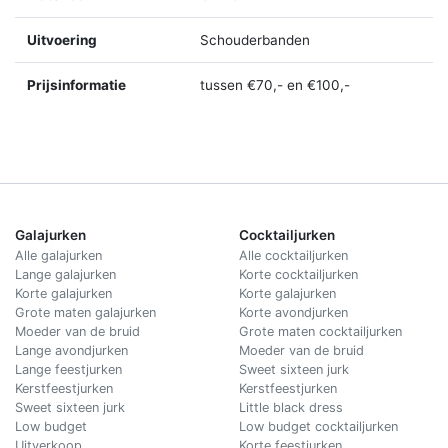
Uitvoering
Schouderbanden
Prijsinformatie
tussen €70,- en €100,-
Galajurken
Cocktailjurken
Alle galajurken
Alle cocktailjurken
Lange galajurken
Korte cocktailjurken
Korte galajurken
Korte galajurken
Grote maten galajurken
Korte avondjurken
Moeder van de bruid
Grote maten cocktailjurken
Lange avondjurken
Moeder van de bruid
Lange feestjurken
Sweet sixteen jurk
Kerstfeestjurken
Kerstfeestjurken
Sweet sixteen jurk
Little black dress
Low budget
Low budget cocktailjurken
Uitverkoop
Korte feestjurken