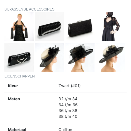
BIJPASSENDE ACCESSOIRES
EIGENSCHAPPEN
Kleur
Zwart (#01)
Maten
32 t/m 34
34 t/m 36
36 t/m 38
38 t/m 40
Materiaal
Chiffon