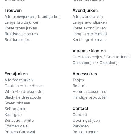
Trouwen
Avondjurken
Alle trouwjurken / bruidsjurken
Alle avondjurken
Lange bruidsjurken
Lange avondjurken
Korte trouwjurken
Korte avondjurken
Bruidsaccessoires
Lang in grote maat
Bruidsmeisjes
Kort in grote maat
Vlaamse klanten
Cocktailkleedjes / Cocktailkledij
Galakleedjes / Galakledij
Feestjurken
Accessoires
Alle feestjurken
Tasjes
Captain cruise dinner
Bolero's
White-tie dresscode
Heren accessoires
Black-tie dresscode
Handige producten
Sweet sixteen
Contact
Schoolgala
Kerstgala
C
ontact
Sensation white
Openingstijden
Examen gala
Parkeren
Prinses Carnaval
Route plannen