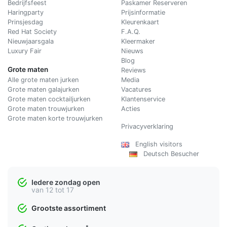
Bedrijfsfeest
Paskamer Reserveren
Haringparty
Prijsinformatie
Prinsjesdag
Kleurenkaart
Red Hat Society
F.A.Q.
Nieuwjaarsgala
Kleermaker
Luxury Fair
Nieuws
Blog
Grote maten
Reviews
Alle grote maten jurken
Media
Grote maten galajurken
Vacatures
Grote maten cocktailjurken
Klantenservice
Grote maten trouwjurken
Acties
Grote maten korte trouwjurken
Privacyverklaring
English visitors
Deutsch Besucher
Iedere zondag open
van 12 tot 17
Grootste assortiment