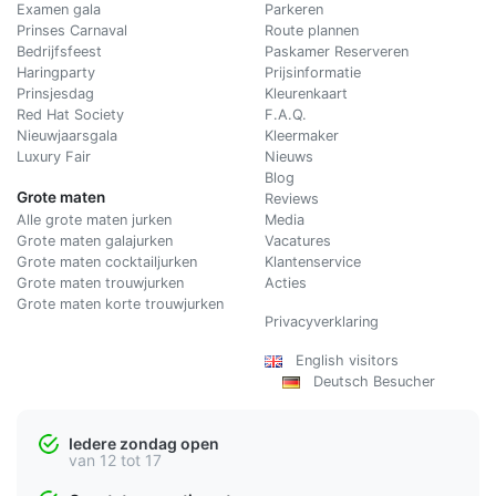
Examen gala
Parkeren
Prinses Carnaval
Route plannen
Bedrijfsfeest
Paskamer Reserveren
Haringparty
Prijsinformatie
Prinsjesdag
Kleurenkaart
Red Hat Society
F.A.Q.
Nieuwjaarsgala
Kleermaker
Luxury Fair
Nieuws
Blog
Grote maten
Reviews
Alle grote maten jurken
Media
Grote maten galajurken
Vacatures
Grote maten cocktailjurken
Klantenservice
Grote maten trouwjurken
Acties
Grote maten korte trouwjurken
Privacyverklaring
English visitors
Deutsch Besucher
Iedere zondag open
van 12 tot 17