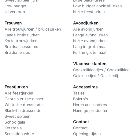
Sweet sixteen jurk
Little black dress
Low budget
Low budget cocktailjurken
Uitverkoop
Korte feestjurken
Trouwen
Avondjurken
Alle trouwjurken / bruidsjurken
Alle avondjurken
Lange bruidsjurken
Lange avondjurken
Korte trouwjurken
Korte avondjurken
Bruidsaccessoires
Lang in grote maat
Bruidsmeisjes
Kort in grote maat
Vlaamse klanten
Cocktailkleedjes / Cocktailkledij
Galakleedjes / Galakledij
Feestjurken
Accessoires
Alle feestjurken
Tasjes
Captain cruise dinner
Bolero's
White-tie dresscode
Heren accessoires
Black-tie dresscode
Handige producten
Sweet sixteen
Contact
Schoolgala
Kerstgala
C
ontact
Sensation white
Openingstijden