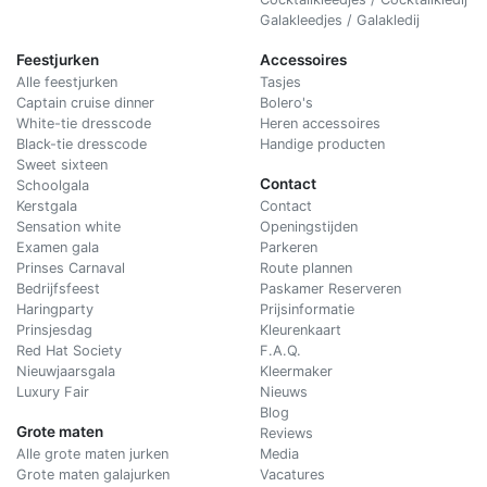
Galakleedjes / Galakledij
Feestjurken
Accessoires
Alle feestjurken
Tasjes
Captain cruise dinner
Bolero's
White-tie dresscode
Heren accessoires
Black-tie dresscode
Handige producten
Sweet sixteen
Contact
Schoolgala
Kerstgala
C
ontact
Sensation white
Openingstijden
Examen gala
Parkeren
Prinses Carnaval
Route plannen
Bedrijfsfeest
Paskamer Reserveren
Haringparty
Prijsinformatie
Prinsjesdag
Kleurenkaart
Red Hat Society
F.A.Q.
Nieuwjaarsgala
Kleermaker
Luxury Fair
Nieuws
Blog
Grote maten
Reviews
Alle grote maten jurken
Media
Grote maten galajurken
Vacatures