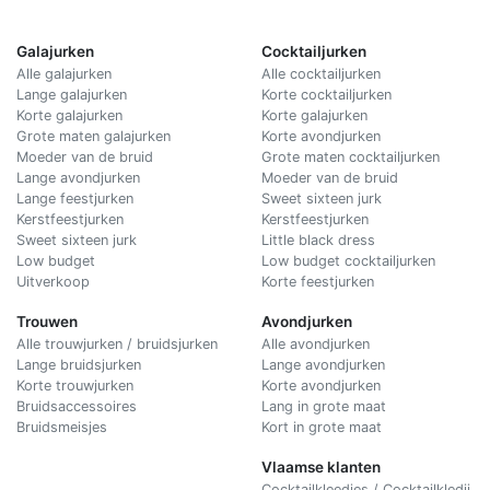
Galajurken
Cocktailjurken
Alle galajurken
Alle cocktailjurken
Lange galajurken
Korte cocktailjurken
Korte galajurken
Korte galajurken
Grote maten galajurken
Korte avondjurken
Moeder van de bruid
Grote maten cocktailjurken
Lange avondjurken
Moeder van de bruid
Lange feestjurken
Sweet sixteen jurk
Kerstfeestjurken
Kerstfeestjurken
Sweet sixteen jurk
Little black dress
Low budget
Low budget cocktailjurken
Uitverkoop
Korte feestjurken
Trouwen
Avondjurken
Alle trouwjurken / bruidsjurken
Alle avondjurken
Lange bruidsjurken
Lange avondjurken
Korte trouwjurken
Korte avondjurken
Bruidsaccessoires
Lang in grote maat
Bruidsmeisjes
Kort in grote maat
Vlaamse klanten
Cocktailkleedjes / Cocktailkledij