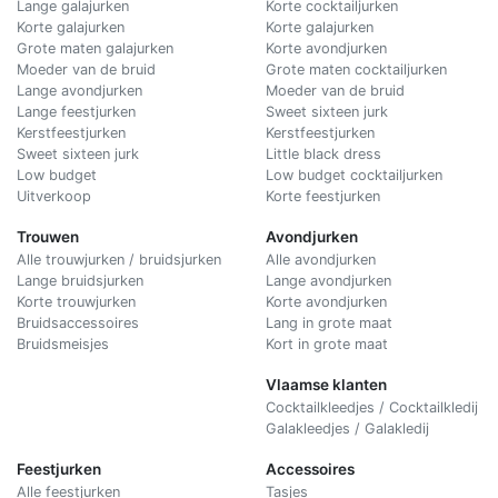
Lange galajurken
Korte cocktailjurken
Korte galajurken
Korte galajurken
Grote maten galajurken
Korte avondjurken
Moeder van de bruid
Grote maten cocktailjurken
Lange avondjurken
Moeder van de bruid
Lange feestjurken
Sweet sixteen jurk
Kerstfeestjurken
Kerstfeestjurken
Sweet sixteen jurk
Little black dress
Low budget
Low budget cocktailjurken
Uitverkoop
Korte feestjurken
Trouwen
Avondjurken
Alle trouwjurken / bruidsjurken
Alle avondjurken
Lange bruidsjurken
Lange avondjurken
Korte trouwjurken
Korte avondjurken
Bruidsaccessoires
Lang in grote maat
Bruidsmeisjes
Kort in grote maat
Vlaamse klanten
Cocktailkleedjes / Cocktailkledij
Galakleedjes / Galakledij
Feestjurken
Accessoires
Alle feestjurken
Tasjes