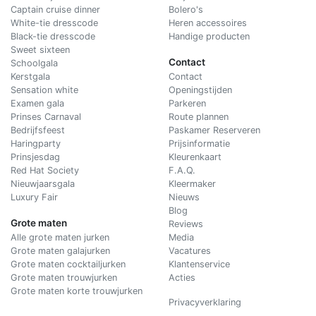
Captain cruise dinner
Bolero's
White-tie dresscode
Heren accessoires
Black-tie dresscode
Handige producten
Sweet sixteen
Contact
Schoolgala
Kerstgala
C
ontact
Sensation white
Openingstijden
Examen gala
Parkeren
Prinses Carnaval
Route plannen
Bedrijfsfeest
Paskamer Reserveren
Haringparty
Prijsinformatie
Prinsjesdag
Kleurenkaart
Red Hat Society
F.A.Q.
Nieuwjaarsgala
Kleermaker
Luxury Fair
Nieuws
Blog
Grote maten
Reviews
Alle grote maten jurken
Media
Grote maten galajurken
Vacatures
Grote maten cocktailjurken
Klantenservice
Grote maten trouwjurken
Acties
Grote maten korte trouwjurken
Privacyverklaring