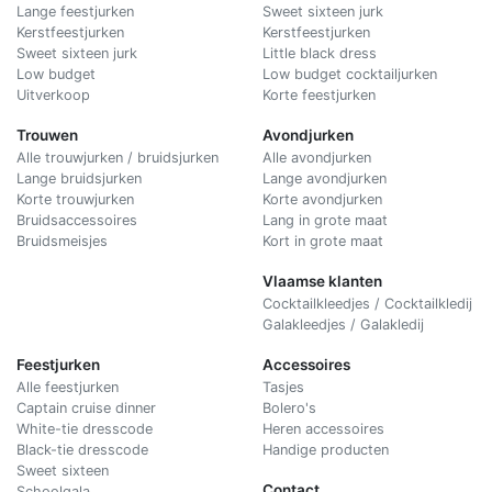
Lange feestjurken
Sweet sixteen jurk
Kerstfeestjurken
Kerstfeestjurken
Sweet sixteen jurk
Little black dress
Low budget
Low budget cocktailjurken
Uitverkoop
Korte feestjurken
Trouwen
Avondjurken
Alle trouwjurken / bruidsjurken
Alle avondjurken
Lange bruidsjurken
Lange avondjurken
Korte trouwjurken
Korte avondjurken
Bruidsaccessoires
Lang in grote maat
Bruidsmeisjes
Kort in grote maat
Vlaamse klanten
Cocktailkleedjes / Cocktailkledij
Galakleedjes / Galakledij
Feestjurken
Accessoires
Alle feestjurken
Tasjes
Captain cruise dinner
Bolero's
White-tie dresscode
Heren accessoires
Black-tie dresscode
Handige producten
Sweet sixteen
Contact
Schoolgala