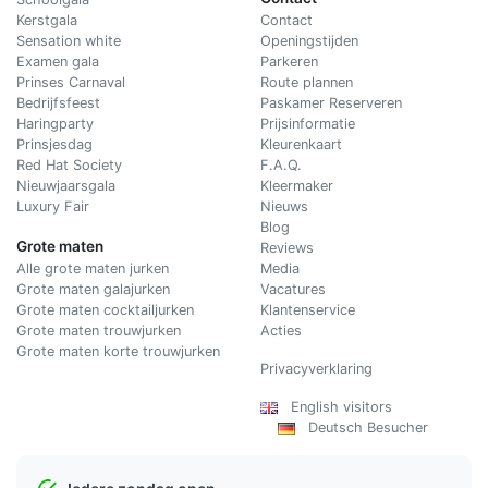
Kerstgala
C
ontact
Sensation white
Openingstijden
Examen gala
Parkeren
Prinses Carnaval
Route plannen
Bedrijfsfeest
Paskamer Reserveren
Haringparty
Prijsinformatie
Prinsjesdag
Kleurenkaart
Red Hat Society
F.A.Q.
Nieuwjaarsgala
Kleermaker
Luxury Fair
Nieuws
Blog
Grote maten
Reviews
Alle grote maten jurken
Media
Grote maten galajurken
Vacatures
Grote maten cocktailjurken
Klantenservice
Grote maten trouwjurken
Acties
Grote maten korte trouwjurken
Privacyverklaring
English visitors
Deutsch Besucher