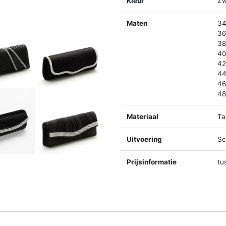
Kleur
Zw
Maten
34
36
38
40
42
44
46
48
Materiaal
Ta
Uitvoering
Sc
Prijsinformatie
tu