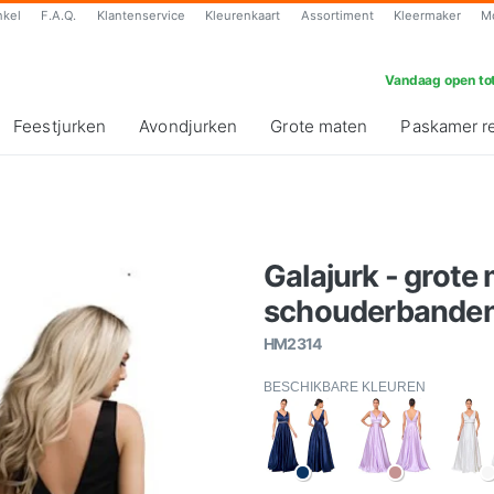
nkel
F.A.Q.
Klantenservice
Kleurenkaart
Assortiment
Kleermaker
M
Vandaag open tot
Feestjurken
Avondjurken
Grote maten
Paskamer r
Galajurk - grote
schouderbanden 
HM2314
BESCHIKBARE KLEUREN