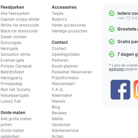
Feestjurken
Accessoires
Iedere z
Alle feestjurken
Tasjes
van 12 tot
Captain cruise dinner
Bolero's
White-tie dresscode
Heren accessoires
Grootste 
Black-tie dresscode
Handige producten
Sweet sixteen
Gratis pa
Contact
Schoolgala
Kerstgala
C
ontact
7 dagen 
Sensation white
Openingstijden
Examen gala
Parkeren
* Lees de voorw
Prinses Carnaval
Route plannen
parkeren
pagina
Bedrijfsfeest
Paskamer Reserveren
Haringparty
Prijsinformatie
Prinsjesdag
Kleurenkaart
Red Hat Society
F.A.Q.
Nieuwjaarsgala
Kleermaker
Luxury Fair
Nieuws
Blog
Grote maten
Reviews
Alle grote maten
Media
jurken
Vacatures
Grote maten
Klantenservice
galajurken
Acties