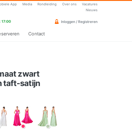
obiele App
Media
Rondleiding
Over ons
Vacatures
Nieuws
 17:00
Inloggen / Registreren
eserveren
Contact
 maat zwart
taft-satijn