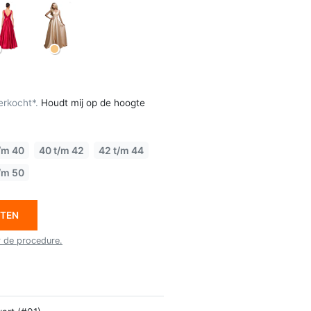
erkocht*.
Houdt mij op de hoogte
/m 40
40 t/m 42
42 t/m 44
/m 50
ETEN
r de procedure.