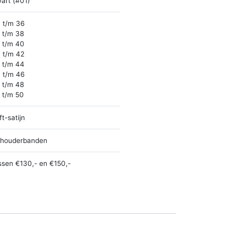
art (#01)
 t/m 36
 t/m 38
 t/m 40
 t/m 42
 t/m 44
 t/m 46
 t/m 48
 t/m 50
ft-satijn
houderbanden
ssen €130,- en €150,-