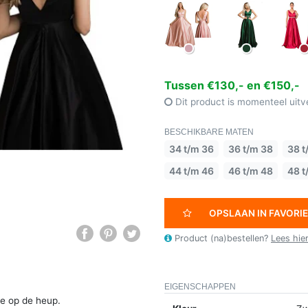
Tussen €130,- en €150,-
Dit product is momenteel uitv
BESCHIKBARE MATEN
34 t/m 36
36 t/m 38
38 t
44 t/m 46
46 t/m 48
48 t
OPSLAAN IN FAVORI
Product (na)bestellen?
Lees hie
EIGENSCHAPPEN
je op de heup.