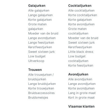
Galajurken
Cocktailjurken
Alle galajurken
Alle cocktailjurken
Lange galajurken
Korte cocktailjurken
Korte galajurken
Korte galajurken
Grote maten
Korte avondjurken
galajurken
Grote maten
Moeder van de bruid
cocktailjurken
Lange avondjurken
Moeder van de bruid
Lange feestjurken
Sweet sixteen jurk
Kerstfeestjurken
Kerstfeestjurken
Sweet sixteen jurk
Little black dress
Low budget
Low budget
Uitverkoop
cocktailjurken
Korte feestjurken
Trouwen
Avondjurken
Alle trouwjurken /
bruidsjurken
Alle avondjurken
Lange bruidsjurken
Lange avondjurken
Korte trouwjurken
Korte avondjurken
Bruidsaccessoires
Lang in grote maat
Bruidsmeisjes
Kort in grote maat
Vlaamse klanten