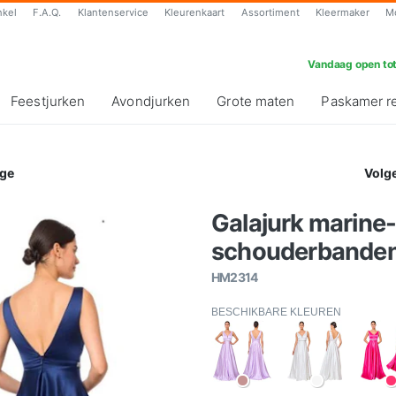
nkel
F.A.Q.
Klantenservice
Kleurenkaart
Assortiment
Kleermaker
M
Vandaag open tot
Feestjurken
Avondjurken
Grote maten
Paskamer r
ge
Volg
Galajurk marine
schouderbanden 
HM2314
BESCHIKBARE KLEUREN