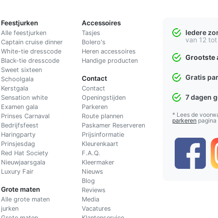
Feestjurken
Accessoires
Iedere z
Alle feestjurken
Tasjes
van 12 tot
Captain cruise dinner
Bolero's
White-tie dresscode
Heren accessoires
Grootste 
Black-tie dresscode
Handige producten
Sweet sixteen
Gratis pa
Contact
Schoolgala
Kerstgala
C
ontact
7 dagen 
Sensation white
Openingstijden
Examen gala
Parkeren
* Lees de voorw
Prinses Carnaval
Route plannen
parkeren
pagina
Bedrijfsfeest
Paskamer Reserveren
Haringparty
Prijsinformatie
Prinsjesdag
Kleurenkaart
Red Hat Society
F.A.Q.
Nieuwjaarsgala
Kleermaker
Luxury Fair
Nieuws
Blog
Grote maten
Reviews
Alle grote maten
Media
jurken
Vacatures
Grote maten
Klantenservice