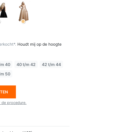
erkocht*.
Houdt mij op de hoogte
/m 40
40 t/m 42
42 t/m 44
/m 50
ETEN
r de procedure.