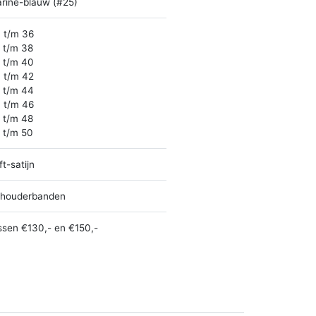
rine-blauw (#25)
 t/m 36
 t/m 38
 t/m 40
 t/m 42
 t/m 44
 t/m 46
 t/m 48
 t/m 50
ft-satijn
houderbanden
ssen €130,- en €150,-