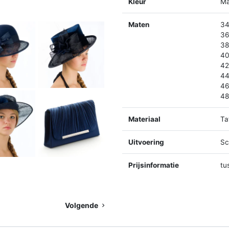
Kleur
Ma
Maten
34
36
38
40
42
44
46
48
Materiaal
Ta
Uitvoering
Sc
Prijsinformatie
tu
Volgende