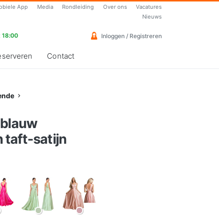
obiele App
Media
Rondleiding
Over ons
Vacatures
Nieuws
 18:00
Inloggen / Registreren
eserveren
Contact
ende
-blauw
taft-satijn