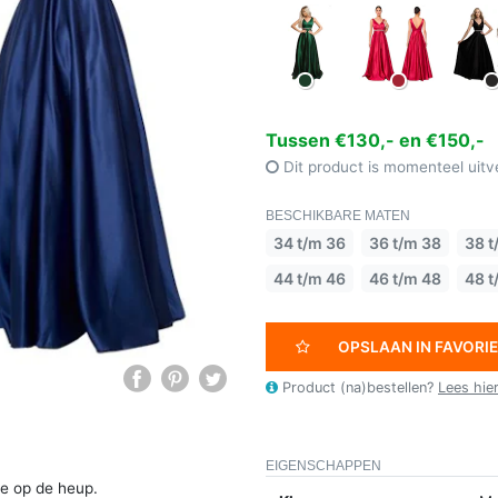
Tussen €130,- en €150,-
Dit product is momenteel uitv
BESCHIKBARE MATEN
34 t/m 36
36 t/m 38
38 t
44 t/m 46
46 t/m 48
48 t
OPSLAAN IN FAVORI
Product (na)bestellen?
Lees hie
EIGENSCHAPPEN
je op de heup.