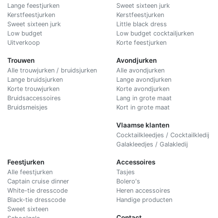
Lange feestjurken
Sweet sixteen jurk
Kerstfeestjurken
Kerstfeestjurken
Sweet sixteen jurk
Little black dress
Low budget
Low budget cocktailjurken
Uitverkoop
Korte feestjurken
Trouwen
Avondjurken
Alle trouwjurken / bruidsjurken
Alle avondjurken
Lange bruidsjurken
Lange avondjurken
Korte trouwjurken
Korte avondjurken
Bruidsaccessoires
Lang in grote maat
Bruidsmeisjes
Kort in grote maat
Vlaamse klanten
Cocktailkleedjes / Cocktailkledij
Galakleedjes / Galakledij
Feestjurken
Accessoires
Alle feestjurken
Tasjes
Captain cruise dinner
Bolero's
White-tie dresscode
Heren accessoires
Black-tie dresscode
Handige producten
Sweet sixteen
Contact