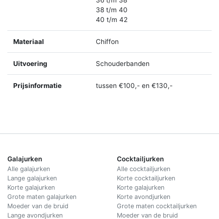
36 t/m 38
38 t/m 40
40 t/m 42
Materiaal
Chiffon
Uitvoering
Schouderbanden
Prijsinformatie
tussen €100,- en €130,-
Galajurken
Cocktailjurken
Alle galajurken
Alle cocktailjurken
Lange galajurken
Korte cocktailjurken
Korte galajurken
Korte galajurken
Grote maten galajurken
Korte avondjurken
Moeder van de bruid
Grote maten cocktailjurken
Lange avondjurken
Moeder van de bruid