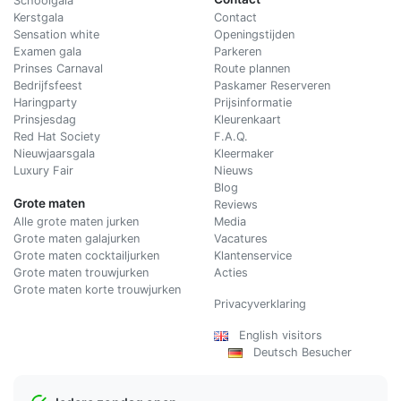
Schoolgala
Kerstgala
C
ontact
Sensation white
Openingstijden
Examen gala
Parkeren
Prinses Carnaval
Route plannen
Bedrijfsfeest
Paskamer Reserveren
Haringparty
Prijsinformatie
Prinsjesdag
Kleurenkaart
Red Hat Society
F.A.Q.
Nieuwjaarsgala
Kleermaker
Luxury Fair
Nieuws
Blog
Grote maten
Reviews
Alle grote maten jurken
Media
Grote maten galajurken
Vacatures
Grote maten cocktailjurken
Klantenservice
Grote maten trouwjurken
Acties
Grote maten korte trouwjurken
Privacyverklaring
English visitors
Deutsch Besucher