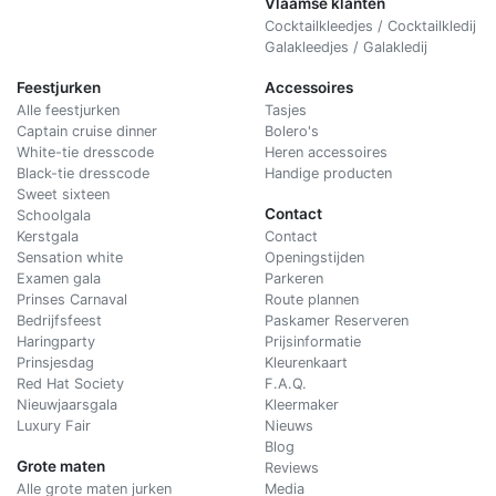
Vlaamse klanten
Cocktailkleedjes / Cocktailkledij
Galakleedjes / Galakledij
Feestjurken
Accessoires
Alle feestjurken
Tasjes
Captain cruise dinner
Bolero's
White-tie dresscode
Heren accessoires
Black-tie dresscode
Handige producten
Sweet sixteen
Contact
Schoolgala
Kerstgala
C
ontact
Sensation white
Openingstijden
Examen gala
Parkeren
Prinses Carnaval
Route plannen
Bedrijfsfeest
Paskamer Reserveren
Haringparty
Prijsinformatie
Prinsjesdag
Kleurenkaart
Red Hat Society
F.A.Q.
Nieuwjaarsgala
Kleermaker
Luxury Fair
Nieuws
Blog
Grote maten
Reviews
Alle grote maten jurken
Media