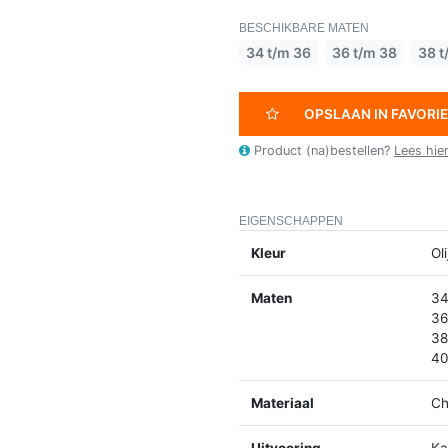
BESCHIKBARE MATEN
34 t/m 36
36 t/m 38
38 t
OPSLAAN IN FAVORI
Product (na)bestellen?
Lees hie
EIGENSCHAPPEN
Kleur
Ol
Maten
34
36
38
40
Materiaal
Ch
Uitvoering
K