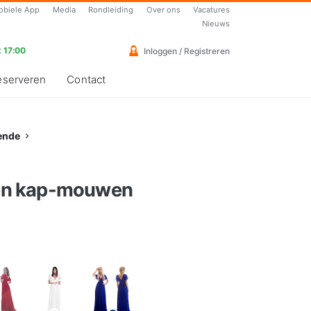
obiele App
Media
Rondleiding
Over ons
Vacatures
Nieuws
 17:00
Inloggen / Registreren
eserveren
Contact
ende
roen kap-mouwen