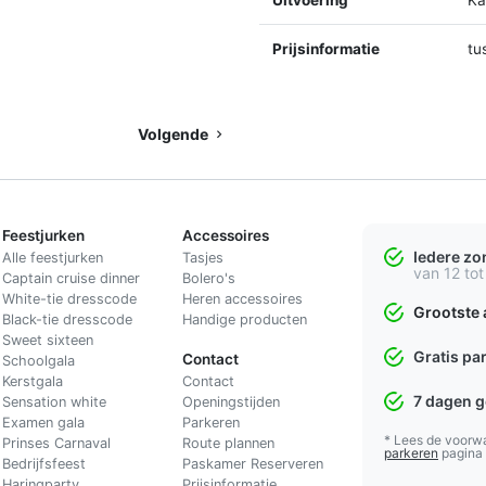
Prijsinformatie
tu
Volgende
Feestjurken
Accessoires
Iedere z
Alle feestjurken
Tasjes
van 12 tot
Captain cruise dinner
Bolero's
White-tie dresscode
Heren accessoires
Grootste 
Black-tie dresscode
Handige producten
Sweet sixteen
Gratis pa
Contact
Schoolgala
Kerstgala
C
ontact
7 dagen 
Sensation white
Openingstijden
Examen gala
Parkeren
* Lees de voorw
Prinses Carnaval
Route plannen
parkeren
pagina
Bedrijfsfeest
Paskamer Reserveren
Haringparty
Prijsinformatie