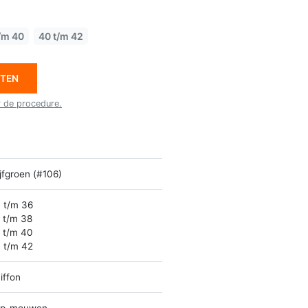
/m 40
40 t/m 42
ETEN
r de procedure.
ijfgroen (#106)
 t/m 36
 t/m 38
 t/m 40
 t/m 42
iffon
ap-mouwen