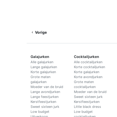
Vorige
Galajurken
Cocktailjurken
Alle galajurken
Alle cocktailjurken
Lange galajurken
Korte cocktailjurken
Korte galajurken
Korte galajurken
Grote maten
Korte avondjurken
galajurken
Grote maten
Moeder van de bruid
cocktailjurken
Lange avondjurken
Moeder van de bruid
Lange feestjurken
Sweet sixteen jurk
Kerstfeestjurken
Kerstfeestjurken
Sweet sixteen jurk
Little black dress
Low budget
Low budget
Uitverkoop
cocktailjurken