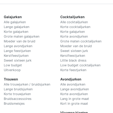
Galajurken
Cocktailjurken
Alle galajurken
Alle cocktailjurken
Lange galajurken
Korte cocktailjurken
Korte galajurken
Korte galajurken
Grote maten galajurken
Korte avondjurken
Moeder van de bruid
Grote maten cocktailjurken
Lange avondjurken
Moeder van de bruid
Lange feestjurken
Sweet sixteen jurk
Kerstfeestjurken
Kerstfeestjurken
Sweet sixteen jurk
Little black dress
Low budget
Low budget cocktailjurken
Uitverkoop
Korte feestjurken
Trouwen
Avondjurken
Alle trouwjurken / bruidsjurken
Alle avondjurken
Lange bruidsjurken
Lange avondjurken
Korte trouwjurken
Korte avondjurken
Bruidsaccessoires
Lang in grote maat
Bruidsmeisjes
Kort in grote maat
Vlaamse klanten