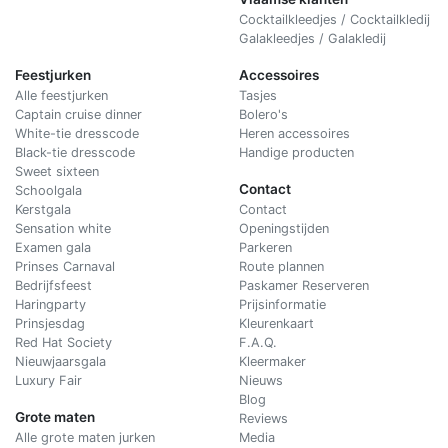
Cocktailkleedjes / Cocktailkledij
Galakleedjes / Galakledij
Feestjurken
Accessoires
Alle feestjurken
Tasjes
Captain cruise dinner
Bolero's
White-tie dresscode
Heren accessoires
Black-tie dresscode
Handige producten
Sweet sixteen
Contact
Schoolgala
Kerstgala
C
ontact
Sensation white
Openingstijden
Examen gala
Parkeren
Prinses Carnaval
Route plannen
Bedrijfsfeest
Paskamer Reserveren
Haringparty
Prijsinformatie
Prinsjesdag
Kleurenkaart
Red Hat Society
F.A.Q.
Nieuwjaarsgala
Kleermaker
Luxury Fair
Nieuws
Blog
Grote maten
Reviews
Alle grote maten jurken
Media