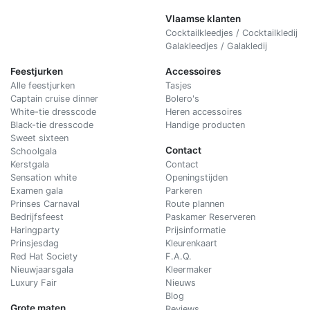
Vlaamse klanten
Cocktailkleedjes / Cocktailkledij
Galakleedjes / Galakledij
Feestjurken
Accessoires
Alle feestjurken
Tasjes
Captain cruise dinner
Bolero's
White-tie dresscode
Heren accessoires
Black-tie dresscode
Handige producten
Sweet sixteen
Contact
Schoolgala
Kerstgala
C
ontact
Sensation white
Openingstijden
Examen gala
Parkeren
Prinses Carnaval
Route plannen
Bedrijfsfeest
Paskamer Reserveren
Haringparty
Prijsinformatie
Prinsjesdag
Kleurenkaart
Red Hat Society
F.A.Q.
Nieuwjaarsgala
Kleermaker
Luxury Fair
Nieuws
Blog
Grote maten
Reviews