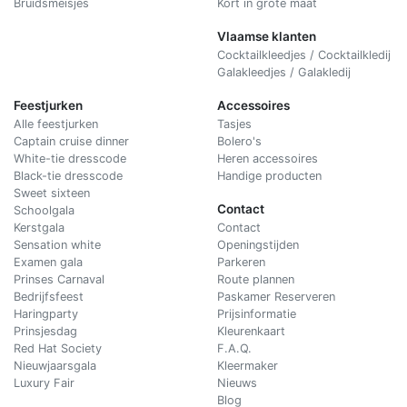
Bruidsmeisjes
Kort in grote maat
Vlaamse klanten
Cocktailkleedjes / Cocktailkledij
Galakleedjes / Galakledij
Feestjurken
Accessoires
Alle feestjurken
Tasjes
Captain cruise dinner
Bolero's
White-tie dresscode
Heren accessoires
Black-tie dresscode
Handige producten
Sweet sixteen
Contact
Schoolgala
Kerstgala
C
ontact
Sensation white
Openingstijden
Examen gala
Parkeren
Prinses Carnaval
Route plannen
Bedrijfsfeest
Paskamer Reserveren
Haringparty
Prijsinformatie
Prinsjesdag
Kleurenkaart
Red Hat Society
F.A.Q.
Nieuwjaarsgala
Kleermaker
Luxury Fair
Nieuws
Blog