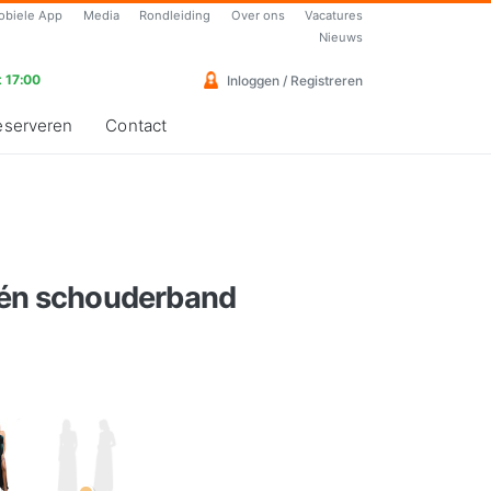
obiele App
Media
Rondleiding
Over ons
Vacatures
Nieuws
 17:00
Inloggen / Registreren
eserveren
Contact
één schouderband