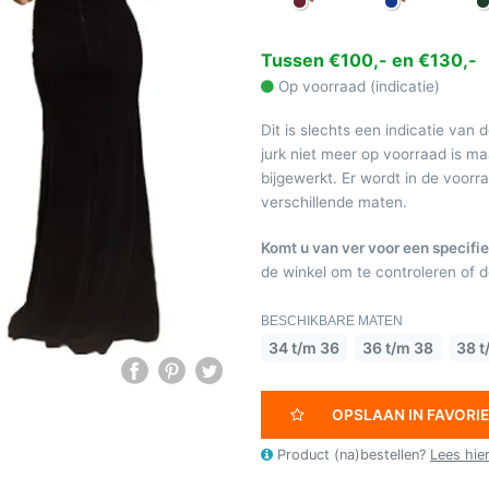
Tussen €100,- en €130,-
Op voorraad (indicatie)
Dit is slechts een indicatie van 
jurk niet meer op voorraad is 
bijgewerkt. Er wordt in de voor
verschillende maten.
Komt u van ver voor een specifie
de winkel om te controleren of de
BESCHIKBARE MATEN
34 t/m 36
36 t/m 38
38 t
OPSLAAN IN FAVORI
Product (na)bestellen?
Lees hie