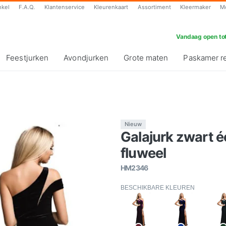
nkel
F.A.Q.
Klantenservice
Kleurenkaart
Assortiment
Kleermaker
M
Vandaag open tot
Feestjurken
Avondjurken
Grote maten
Paskamer r
Nieuw
Galajurk zwart 
fluweel
HM2346
BESCHIKBARE KLEUREN