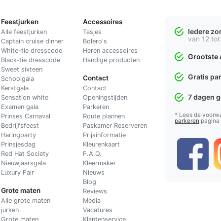
Feestjurken
Accessoires
Iedere z
Alle feestjurken
Tasjes
van 12 tot
Captain cruise dinner
Bolero's
White-tie dresscode
Heren accessoires
Grootste 
Black-tie dresscode
Handige producten
Sweet sixteen
Gratis pa
Contact
Schoolgala
Kerstgala
C
ontact
7 dagen 
Sensation white
Openingstijden
Examen gala
Parkeren
* Lees de voorw
Prinses Carnaval
Route plannen
parkeren
pagina
Bedrijfsfeest
Paskamer Reserveren
Haringparty
Prijsinformatie
Prinsjesdag
Kleurenkaart
Red Hat Society
F.A.Q.
Nieuwjaarsgala
Kleermaker
Luxury Fair
Nieuws
Blog
Grote maten
Reviews
Alle grote maten
Media
jurken
Vacatures
Grote maten
Klantenservice