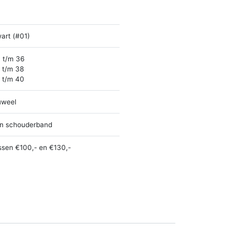
art (#01)
 t/m 36
 t/m 38
 t/m 40
uweel
n schouderband
ssen €100,- en €130,-