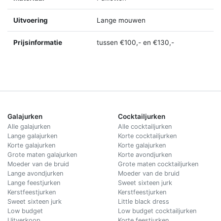
Uitvoering
Lange mouwen
Prijsinformatie
tussen €100,- en €130,-
Galajurken
Cocktailjurken
Alle galajurken
Alle cocktailjurken
Lange galajurken
Korte cocktailjurken
Korte galajurken
Korte galajurken
Grote maten galajurken
Korte avondjurken
Moeder van de bruid
Grote maten cocktailjurken
Lange avondjurken
Moeder van de bruid
Lange feestjurken
Sweet sixteen jurk
Kerstfeestjurken
Kerstfeestjurken
Sweet sixteen jurk
Little black dress
Low budget
Low budget cocktailjurken
Uitverkoop
Korte feestjurken