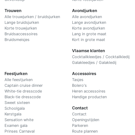
Trouwen
Avondjurken
Alle trouwjurken / bruidsjurken
Alle avondjurken
Lange bruidsjurken
Lange avondjurken
Korte trouwjurken
Korte avondjurken
Bruidsaccessoires
Lang in grote maat
Bruidsmeisjes
Kort in grote maat
Vlaamse klanten
Cocktailkleedjes / Cocktailkledij
Galakleedjes / Galakledij
Feestjurken
Accessoires
Alle feestjurken
Tasjes
Captain cruise dinner
Bolero's
White-tie dresscode
Heren accessoires
Black-tie dresscode
Handige producten
Sweet sixteen
Contact
Schoolgala
Kerstgala
C
ontact
Sensation white
Openingstijden
Examen gala
Parkeren
Prinses Carnaval
Route plannen