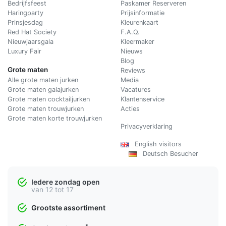
Bedrijfsfeest
Paskamer Reserveren
Haringparty
Prijsinformatie
Prinsjesdag
Kleurenkaart
Red Hat Society
F.A.Q.
Nieuwjaarsgala
Kleermaker
Luxury Fair
Nieuws
Blog
Grote maten
Reviews
Alle grote maten jurken
Media
Grote maten galajurken
Vacatures
Grote maten cocktailjurken
Klantenservice
Grote maten trouwjurken
Acties
Grote maten korte trouwjurken
Privacyverklaring
English visitors
Deutsch Besucher
Iedere zondag open
van 12 tot 17
Grootste assortiment