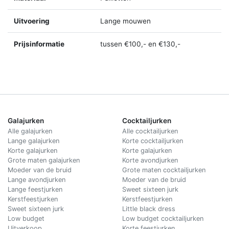
Uitvoering
Lange mouwen
Prijsinformatie
tussen €100,- en €130,-
Galajurken
Cocktailjurken
Alle galajurken
Alle cocktailjurken
Lange galajurken
Korte cocktailjurken
Korte galajurken
Korte galajurken
Grote maten galajurken
Korte avondjurken
Moeder van de bruid
Grote maten cocktailjurken
Lange avondjurken
Moeder van de bruid
Lange feestjurken
Sweet sixteen jurk
Kerstfeestjurken
Kerstfeestjurken
Sweet sixteen jurk
Little black dress
Low budget
Low budget cocktailjurken
Uitverkoop
Korte feestjurken