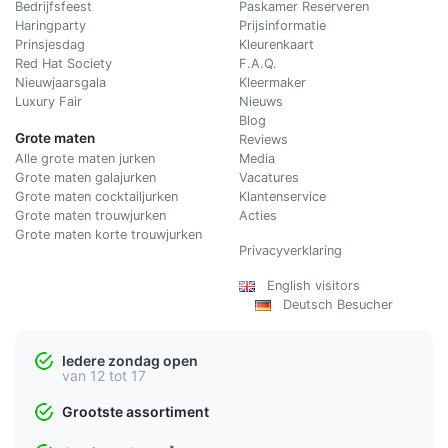
Bedrijfsfeest
Paskamer Reserveren
Haringparty
Prijsinformatie
Prinsjesdag
Kleurenkaart
Red Hat Society
F.A.Q.
Nieuwjaarsgala
Kleermaker
Luxury Fair
Nieuws
Blog
Grote maten
Reviews
Alle grote maten jurken
Media
Grote maten galajurken
Vacatures
Grote maten cocktailjurken
Klantenservice
Grote maten trouwjurken
Acties
Grote maten korte trouwjurken
Privacyverklaring
English visitors
Deutsch Besucher
Iedere zondag open
van 12 tot 17
Grootste assortiment