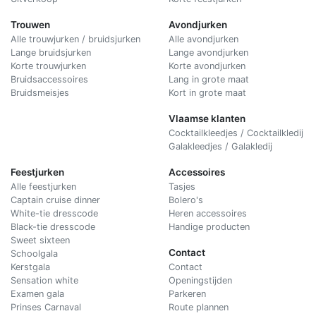
Trouwen
Avondjurken
Alle trouwjurken / bruidsjurken
Alle avondjurken
Lange bruidsjurken
Lange avondjurken
Korte trouwjurken
Korte avondjurken
Bruidsaccessoires
Lang in grote maat
Bruidsmeisjes
Kort in grote maat
Vlaamse klanten
Cocktailkleedjes / Cocktailkledij
Galakleedjes / Galakledij
Feestjurken
Accessoires
Alle feestjurken
Tasjes
Captain cruise dinner
Bolero's
White-tie dresscode
Heren accessoires
Black-tie dresscode
Handige producten
Sweet sixteen
Contact
Schoolgala
Kerstgala
C
ontact
Sensation white
Openingstijden
Examen gala
Parkeren
Prinses Carnaval
Route plannen