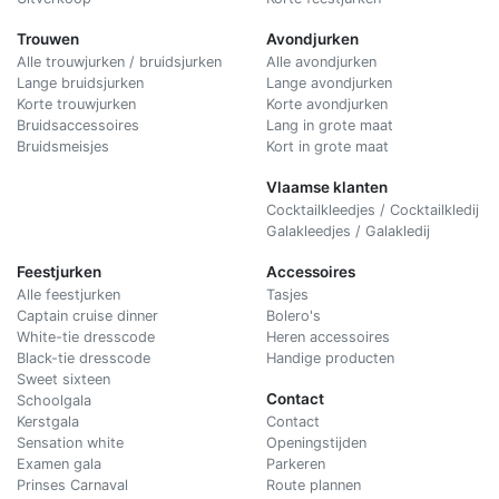
Trouwen
Avondjurken
Alle trouwjurken / bruidsjurken
Alle avondjurken
Lange bruidsjurken
Lange avondjurken
Korte trouwjurken
Korte avondjurken
Bruidsaccessoires
Lang in grote maat
Bruidsmeisjes
Kort in grote maat
Vlaamse klanten
Cocktailkleedjes / Cocktailkledij
Galakleedjes / Galakledij
Feestjurken
Accessoires
Alle feestjurken
Tasjes
Captain cruise dinner
Bolero's
White-tie dresscode
Heren accessoires
Black-tie dresscode
Handige producten
Sweet sixteen
Contact
Schoolgala
Kerstgala
C
ontact
Sensation white
Openingstijden
Examen gala
Parkeren
Prinses Carnaval
Route plannen