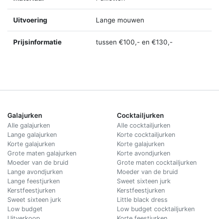
Uitvoering
Lange mouwen
Prijsinformatie
tussen €100,- en €130,-
Galajurken
Cocktailjurken
Alle galajurken
Alle cocktailjurken
Lange galajurken
Korte cocktailjurken
Korte galajurken
Korte galajurken
Grote maten galajurken
Korte avondjurken
Moeder van de bruid
Grote maten cocktailjurken
Lange avondjurken
Moeder van de bruid
Lange feestjurken
Sweet sixteen jurk
Kerstfeestjurken
Kerstfeestjurken
Sweet sixteen jurk
Little black dress
Low budget
Low budget cocktailjurken
Uitverkoop
Korte feestjurken