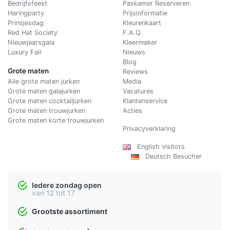
Bedrijfsfeest
Paskamer Reserveren
Haringparty
Prijsinformatie
Prinsjesdag
Kleurenkaart
Red Hat Society
F.A.Q.
Nieuwjaarsgala
Kleermaker
Luxury Fair
Nieuws
Blog
Grote maten
Reviews
Alle grote maten jurken
Media
Grote maten galajurken
Vacatures
Grote maten cocktailjurken
Klantenservice
Grote maten trouwjurken
Acties
Grote maten korte trouwjurken
Privacyverklaring
English visitors
Deutsch Besucher
Iedere zondag open
van 12 tot 17
Grootste assortiment