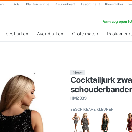
nkel
F.A.Q.
Klantenservice
Kleurenkaart
Assortiment
Kleermaker
M
Vandaag open tot
Feestjurken
Avondjurken
Grote maten
Paskamer r
Nieuw
Cocktailjurk zwa
schouderbanden 
HM2339
BESCHIKBARE KLEUREN