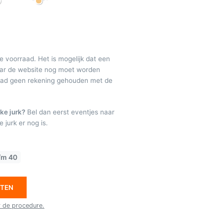
de voorraad. Het is mogelijk dat een
maar de website nog moet worden
raad geen rekening gehouden met de
ke jurk?
Bel dan eerst eventjes naar
 jurk er nog is.
/m 40
ETEN
r de procedure.