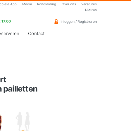
obiele App
Media
Rondleiding
Over ons
Vacatures
Nieuws
 17:00
Inloggen / Registreren
eserveren
Contact
rt
pailletten