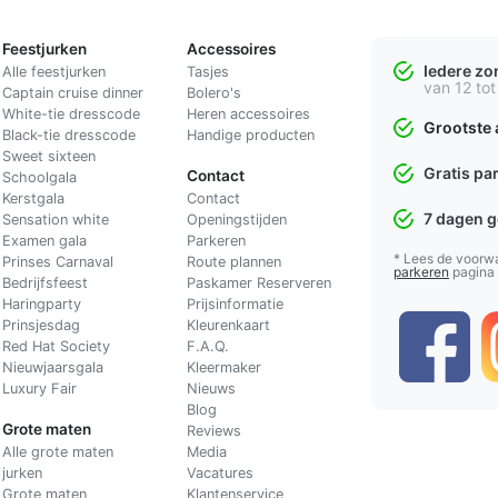
Feestjurken
Accessoires
Iedere z
Alle feestjurken
Tasjes
van 12 tot
Captain cruise dinner
Bolero's
White-tie dresscode
Heren accessoires
Grootste 
Black-tie dresscode
Handige producten
Sweet sixteen
Gratis pa
Contact
Schoolgala
Kerstgala
C
ontact
7 dagen 
Sensation white
Openingstijden
Examen gala
Parkeren
* Lees de voorw
Prinses Carnaval
Route plannen
parkeren
pagina
Bedrijfsfeest
Paskamer Reserveren
Haringparty
Prijsinformatie
Prinsjesdag
Kleurenkaart
Red Hat Society
F.A.Q.
Nieuwjaarsgala
Kleermaker
Luxury Fair
Nieuws
Blog
Grote maten
Reviews
Alle grote maten
Media
jurken
Vacatures
Grote maten
Klantenservice