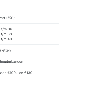
art (#01)
 t/m 36
 t/m 38
 t/m 40
illetten
houderbanden
ssen €100,- en €130,-