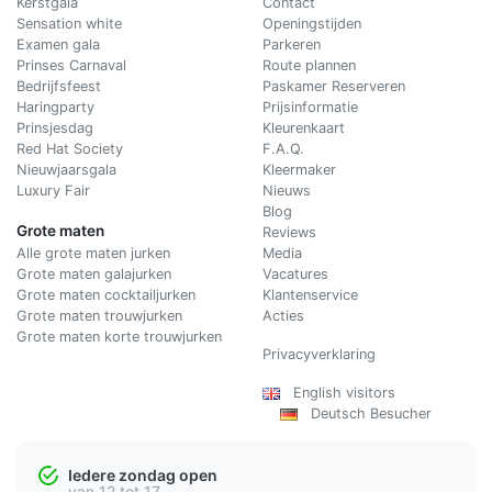
Kerstgala
C
ontact
Sensation white
Openingstijden
Examen gala
Parkeren
Prinses Carnaval
Route plannen
Bedrijfsfeest
Paskamer Reserveren
Haringparty
Prijsinformatie
Prinsjesdag
Kleurenkaart
Red Hat Society
F.A.Q.
Nieuwjaarsgala
Kleermaker
Luxury Fair
Nieuws
Blog
Grote maten
Reviews
Alle grote maten jurken
Media
Grote maten galajurken
Vacatures
Grote maten cocktailjurken
Klantenservice
Grote maten trouwjurken
Acties
Grote maten korte trouwjurken
Privacyverklaring
English visitors
Deutsch Besucher
Iedere zondag open
van 12 tot 17