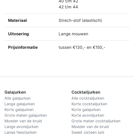
40 t/m 42
42 t/m 44
Materiaal
Strech-stof (elastisch)
Uitvoering
Lange mouwen
Prijsinformatie
tussen €130,- en €150,-
Galajurken
Cocktailjurken
Alle galajurken
Alle cocktailjurken
Lange galajurken
Korte cocktailjurken
Korte galajurken
Korte galajurken
Grote maten galajurken
Korte avondjurken
Moeder van de bruid
Grote maten cocktailjurken
Lange avondjurken
Moeder van de bruid
Lange feestjurken
Sweet sixteen jurk