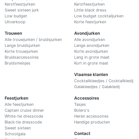
Kerstfeestjurken
Kerstfeestjurken
Sweet sixteen jurk
Little black dress
Low budget
Low budget cocktailjurken
Uitverkoop
Korte feestjurken
Trouwen
Avondjurken
Alle trouwjurken / bruidsjurken
Alle avondjurken
Lange bruidsjurken
Lange avondjurken
Korte trouwjurken
Korte avondjurken
Bruidsaccessoires
Lang in grote maat
Bruidsmeisjes
Kort in grote maat
Vlaamse klanten
Cocktailkleedjes / Cocktailkledij
Galakleedjes / Galakledij
Feestjurken
Accessoires
Alle feestjurken
Tasjes
Captain cruise dinner
Bolero's
White-tie dresscode
Heren accessoires
Black-tie dresscode
Handige producten
Sweet sixteen
Contact
Schoolgala