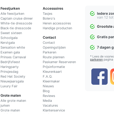
Feestjurken
Accessoires
Iedere z
Alle feestjurken
Tasjes
van 12 tot
Captain cruise dinner
Bolero's
White-tie dresscode
Heren accessoires
Grootste 
Black-tie dresscode
Handige producten
Sweet sixteen
Gratis pa
Contact
Schoolgala
Kerstgala
C
ontact
7 dagen 
Sensation white
Openingstijden
Examen gala
Parkeren
* Lees de voorw
Prinses Carnaval
Route plannen
parkeren
pagina
Bedrijfsfeest
Paskamer Reserveren
Haringparty
Prijsinformatie
Prinsjesdag
Kleurenkaart
Red Hat Society
F.A.Q.
Nieuwjaarsgala
Kleermaker
Luxury Fair
Nieuws
Blog
Grote maten
Reviews
Alle grote maten
Media
jurken
Vacatures
Grote maten
Klantenservice