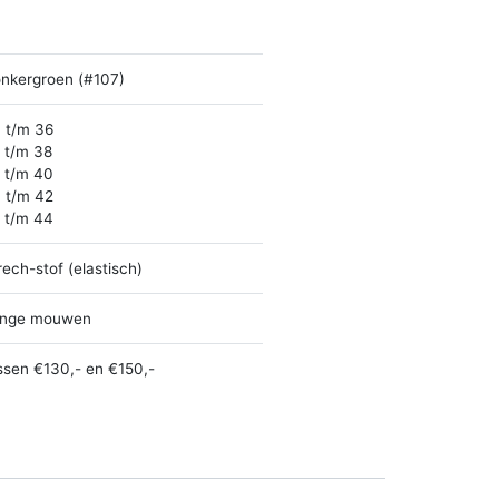
nkergroen (#107)
 t/m 36
 t/m 38
 t/m 40
 t/m 42
 t/m 44
rech-stof (elastisch)
nge mouwen
ssen €130,- en €150,-