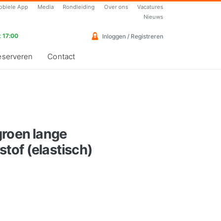
obiele App
Media
Rondleiding
Over ons
Vacatures
Nieuws
 17:00
Inloggen / Registreren
eserveren
Contact
groen lange
tof (elastisch)