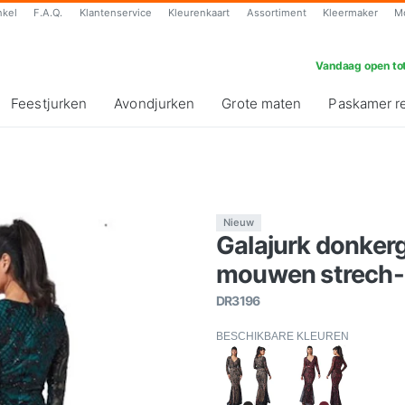
nkel
F.A.Q.
Klantenservice
Kleurenkaart
Assortiment
Kleermaker
M
Vandaag open tot
Feestjurken
Avondjurken
Grote maten
Paskamer r
Nieuw
Galajurk donker
mouwen strech-s
DR3196
BESCHIKBARE KLEUREN