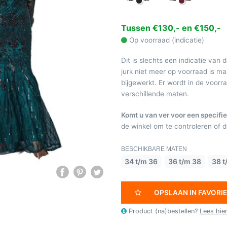
Tussen €130,- en €150,-
Op voorraad (indicatie)
Dit is slechts een indicatie van 
jurk niet meer op voorraad is 
bijgewerkt. Er wordt in de voor
verschillende maten.
Komt u van ver voor een specifie
de winkel om te controleren of de
BESCHIKBARE MATEN
34 t/m 36
36 t/m 38
38 t
OPSLAAN IN FAVORI
Product (na)bestellen?
Lees hie