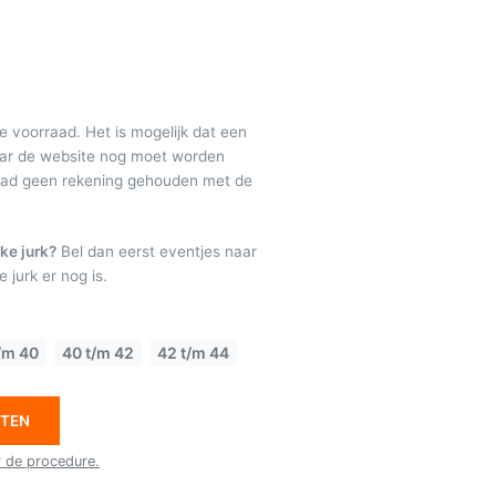
de voorraad. Het is mogelijk dat een
maar de website nog moet worden
raad geen rekening gehouden met de
ke jurk?
Bel dan eerst eventjes naar
 jurk er nog is.
/m 40
40 t/m 42
42 t/m 44
ETEN
r de procedure.