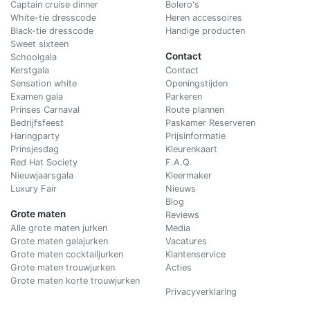
Captain cruise dinner
Bolero's
White-tie dresscode
Heren accessoires
Black-tie dresscode
Handige producten
Sweet sixteen
Contact
Schoolgala
Kerstgala
C
ontact
Sensation white
Openingstijden
Examen gala
Parkeren
Prinses Carnaval
Route plannen
Bedrijfsfeest
Paskamer Reserveren
Haringparty
Prijsinformatie
Prinsjesdag
Kleurenkaart
Red Hat Society
F.A.Q.
Nieuwjaarsgala
Kleermaker
Luxury Fair
Nieuws
Blog
Grote maten
Reviews
Alle grote maten jurken
Media
Grote maten galajurken
Vacatures
Grote maten cocktailjurken
Klantenservice
Grote maten trouwjurken
Acties
Grote maten korte trouwjurken
Privacyverklaring