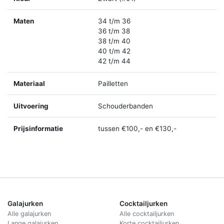
Maten
34 t/m 36
36 t/m 38
38 t/m 40
40 t/m 42
42 t/m 44
Materiaal
Pailletten
Uitvoering
Schouderbanden
Prijsinformatie
tussen €100,- en €130,-
Galajurken
Cocktailjurken
Alle galajurken
Alle cocktailjurken
Lange galajurken
Korte cocktailjurken