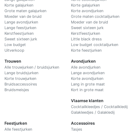
Korte galajurken
Korte galajurken
Grote maten galajurken
Korte avondjurken
Moeder van de bruid
Grote maten cocktailjurken
Lange avondjurken
Moeder van de bruid
Lange feestjurken
Sweet sixteen jurk
Kerstfeestjurken
Kerstfeestjurken
Sweet sixteen jurk
Little black dress
Low budget
Low budget cocktailjurken
Uitverkoop
Korte feestjurken
Trouwen
Avondjurken
Alle trouwjurken / bruidsjurken
Alle avondjurken
Lange bruidsjurken
Lange avondjurken
Korte trouwjurken
Korte avondjurken
Bruidsaccessoires
Lang in grote maat
Bruidsmeisjes
Kort in grote maat
Vlaamse klanten
Cocktailkleedjes / Cocktailkledij
Galakleedjes / Galakledij
Feestjurken
Accessoires
Alle feestjurken
Tasjes