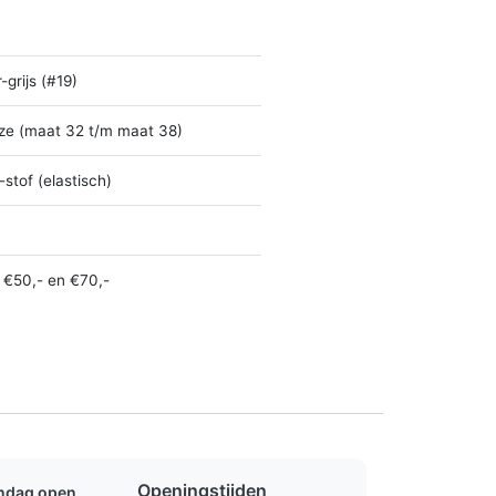
-grijs (#19)
ze (maat 32 t/m maat 38)
-stof (elastisch)
 €50,- en €70,-
Openingstijden
ondag open