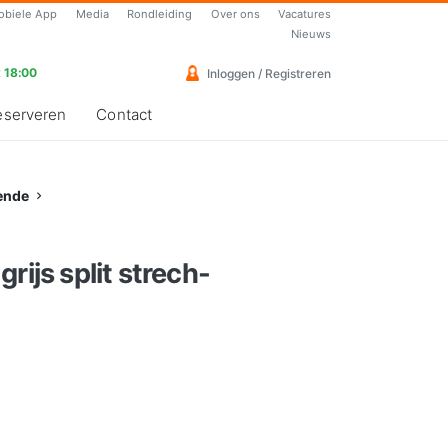
obiele App
Media
Rondleiding
Over ons
Vacatures
Nieuws
 18:00
Inloggen / Registreren
eserveren
Contact
ende
rijs split strech-