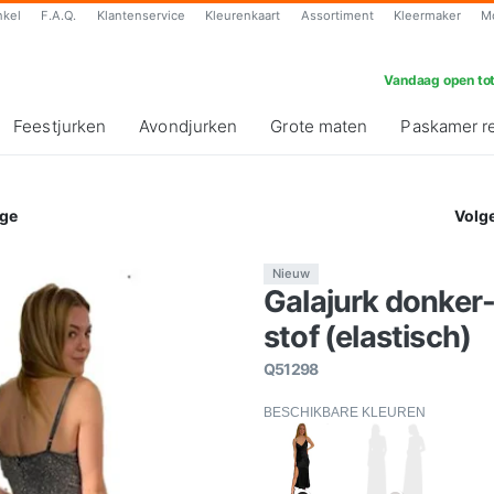
nkel
F.A.Q.
Klantenservice
Kleurenkaart
Assortiment
Kleermaker
M
Vandaag open tot
Feestjurken
Avondjurken
Grote maten
Paskamer r
ge
Volg
Nieuw
Galajurk donker-g
stof (elastisch)
Q51298
BESCHIKBARE KLEUREN