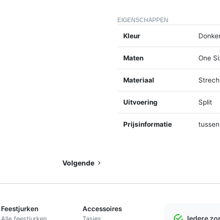
EIGENSCHAPPEN
Kleur
Donker
Maten
One Si
Materiaal
Strech
Uitvoering
Split
Prijsinformatie
tussen
Volgende
Feestjurken
Accessoires
Iedere z
Alle feestjurken
Tasjes