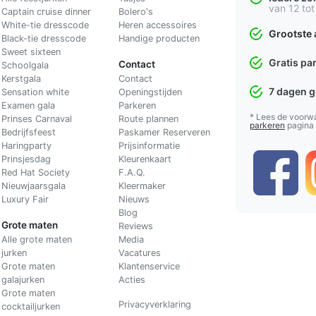
van 12 tot
Captain cruise dinner
Bolero's
White-tie dresscode
Heren accessoires
Grootste 
Black-tie dresscode
Handige producten
Sweet sixteen
Gratis pa
Contact
Schoolgala
Kerstgala
C
ontact
7 dagen 
Sensation white
Openingstijden
Examen gala
Parkeren
* Lees de voorw
Prinses Carnaval
Route plannen
parkeren
pagina
Bedrijfsfeest
Paskamer Reserveren
Haringparty
Prijsinformatie
Prinsjesdag
Kleurenkaart
Red Hat Society
F.A.Q.
Nieuwjaarsgala
Kleermaker
Luxury Fair
Nieuws
Blog
Grote maten
Reviews
Alle grote maten
Media
jurken
Vacatures
Grote maten
Klantenservice
galajurken
Acties
Grote maten
Privacyverklaring
cocktailjurken