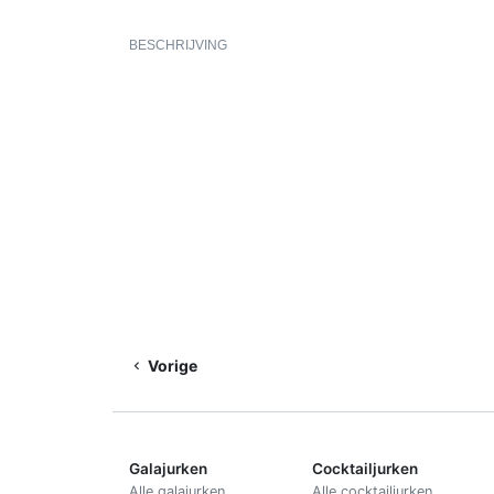
BESCHRIJVING
Vorige
Galajurken
Cocktailjurken
Alle galajurken
Alle cocktailjurken