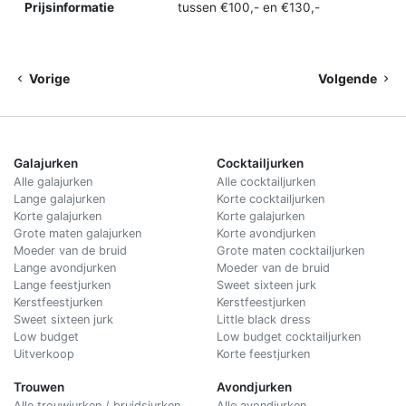
Prijsinformatie
tussen €100,- en €130,-
Vorige
Volgende
Galajurken
Cocktailjurken
Alle galajurken
Alle cocktailjurken
Lange galajurken
Korte cocktailjurken
Korte galajurken
Korte galajurken
Grote maten galajurken
Korte avondjurken
Moeder van de bruid
Grote maten cocktailjurken
Lange avondjurken
Moeder van de bruid
Lange feestjurken
Sweet sixteen jurk
Kerstfeestjurken
Kerstfeestjurken
Sweet sixteen jurk
Little black dress
Low budget
Low budget cocktailjurken
Uitverkoop
Korte feestjurken
Trouwen
Avondjurken
Alle trouwjurken / bruidsjurken
Alle avondjurken