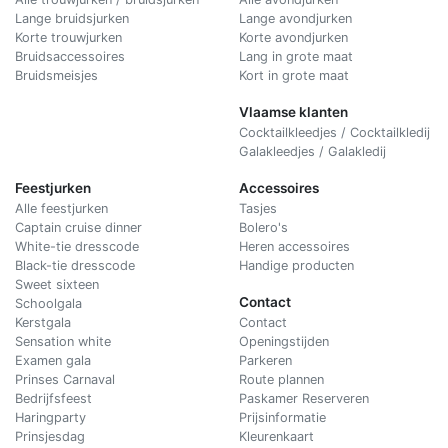
Lange bruidsjurken
Lange avondjurken
Korte trouwjurken
Korte avondjurken
Bruidsaccessoires
Lang in grote maat
Bruidsmeisjes
Kort in grote maat
Vlaamse klanten
Cocktailkleedjes / Cocktailkledij
Galakleedjes / Galakledij
Feestjurken
Accessoires
Alle feestjurken
Tasjes
Captain cruise dinner
Bolero's
White-tie dresscode
Heren accessoires
Black-tie dresscode
Handige producten
Sweet sixteen
Contact
Schoolgala
Kerstgala
C
ontact
Sensation white
Openingstijden
Examen gala
Parkeren
Prinses Carnaval
Route plannen
Bedrijfsfeest
Paskamer Reserveren
Haringparty
Prijsinformatie
Prinsjesdag
Kleurenkaart