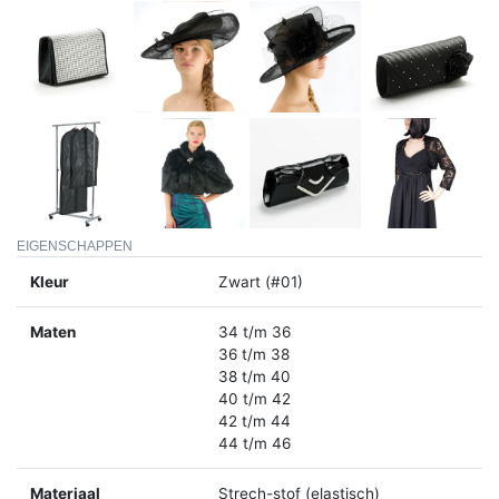
EIGENSCHAPPEN
Kleur
Zwart (#01)
Maten
34 t/m 36
36 t/m 38
38 t/m 40
40 t/m 42
42 t/m 44
44 t/m 46
Materiaal
Strech-stof (elastisch)