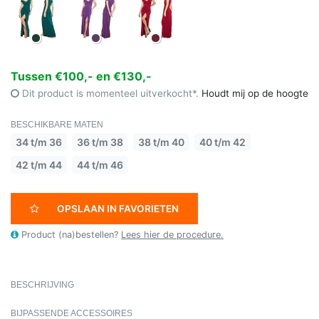
Tussen €100,- en €130,-
Dit product is momenteel uitverkocht*.
Houdt mij op de hoogte
BESCHIKBARE MATEN
34 t/m 36
36 t/m 38
38 t/m 40
40 t/m 42
42 t/m 44
44 t/m 46
OPSLAAN IN FAVORIETEN
Product (na)bestellen?
Lees hier de procedure.
BESCHRIJVING
BIJPASSENDE ACCESSOIRES