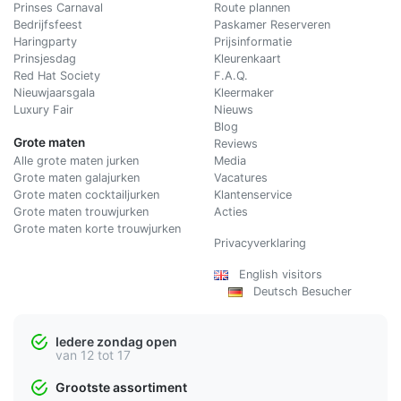
Prinses Carnaval
Route plannen
Bedrijfsfeest
Paskamer Reserveren
Haringparty
Prijsinformatie
Prinsjesdag
Kleurenkaart
Red Hat Society
F.A.Q.
Nieuwjaarsgala
Kleermaker
Luxury Fair
Nieuws
Blog
Grote maten
Reviews
Alle grote maten jurken
Media
Grote maten galajurken
Vacatures
Grote maten cocktailjurken
Klantenservice
Grote maten trouwjurken
Acties
Grote maten korte trouwjurken
Privacyverklaring
English visitors
Deutsch Besucher
Iedere zondag open
van 12 tot 17
Grootste assortiment