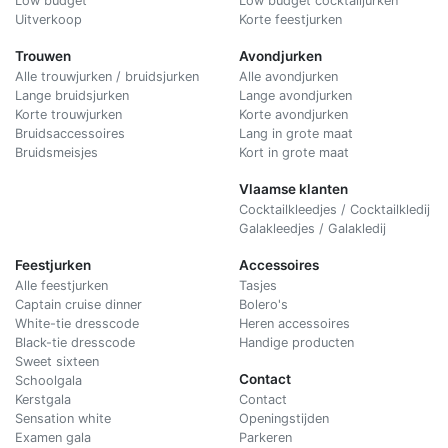
Low budget
Low budget cocktailjurken
Uitverkoop
Korte feestjurken
Trouwen
Avondjurken
Alle trouwjurken / bruidsjurken
Alle avondjurken
Lange bruidsjurken
Lange avondjurken
Korte trouwjurken
Korte avondjurken
Bruidsaccessoires
Lang in grote maat
Bruidsmeisjes
Kort in grote maat
Vlaamse klanten
Cocktailkleedjes / Cocktailkledij
Galakleedjes / Galakledij
Feestjurken
Accessoires
Alle feestjurken
Tasjes
Captain cruise dinner
Bolero's
White-tie dresscode
Heren accessoires
Black-tie dresscode
Handige producten
Sweet sixteen
Contact
Schoolgala
Kerstgala
C
ontact
Sensation white
Openingstijden
Examen gala
Parkeren