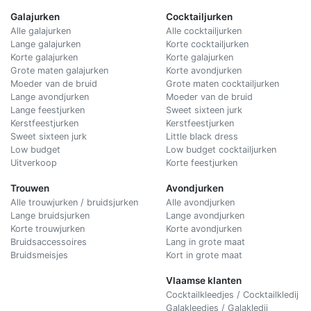
Galajurken
Cocktailjurken
Alle galajurken
Alle cocktailjurken
Lange galajurken
Korte cocktailjurken
Korte galajurken
Korte galajurken
Grote maten galajurken
Korte avondjurken
Moeder van de bruid
Grote maten cocktailjurken
Lange avondjurken
Moeder van de bruid
Lange feestjurken
Sweet sixteen jurk
Kerstfeestjurken
Kerstfeestjurken
Sweet sixteen jurk
Little black dress
Low budget
Low budget cocktailjurken
Uitverkoop
Korte feestjurken
Trouwen
Avondjurken
Alle trouwjurken / bruidsjurken
Alle avondjurken
Lange bruidsjurken
Lange avondjurken
Korte trouwjurken
Korte avondjurken
Bruidsaccessoires
Lang in grote maat
Bruidsmeisjes
Kort in grote maat
Vlaamse klanten
Cocktailkleedjes / Cocktailkledij
Galakleedjes / Galakledij