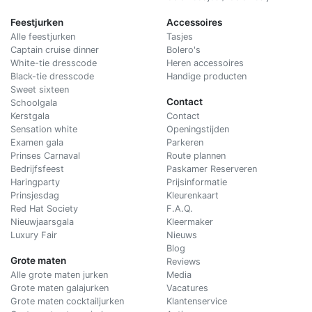
Feestjurken
Accessoires
Alle feestjurken
Tasjes
Captain cruise dinner
Bolero's
White-tie dresscode
Heren accessoires
Black-tie dresscode
Handige producten
Sweet sixteen
Contact
Schoolgala
Kerstgala
C
ontact
Sensation white
Openingstijden
Examen gala
Parkeren
Prinses Carnaval
Route plannen
Bedrijfsfeest
Paskamer Reserveren
Haringparty
Prijsinformatie
Prinsjesdag
Kleurenkaart
Red Hat Society
F.A.Q.
Nieuwjaarsgala
Kleermaker
Luxury Fair
Nieuws
Blog
Grote maten
Reviews
Alle grote maten jurken
Media
Grote maten galajurken
Vacatures
Grote maten cocktailjurken
Klantenservice