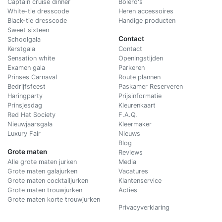
Captain cruise dinner
Bolero's
White-tie dresscode
Heren accessoires
Black-tie dresscode
Handige producten
Sweet sixteen
Contact
Schoolgala
Kerstgala
C
ontact
Sensation white
Openingstijden
Examen gala
Parkeren
Prinses Carnaval
Route plannen
Bedrijfsfeest
Paskamer Reserveren
Haringparty
Prijsinformatie
Prinsjesdag
Kleurenkaart
Red Hat Society
F.A.Q.
Nieuwjaarsgala
Kleermaker
Luxury Fair
Nieuws
Blog
Grote maten
Reviews
Alle grote maten jurken
Media
Grote maten galajurken
Vacatures
Grote maten cocktailjurken
Klantenservice
Grote maten trouwjurken
Acties
Grote maten korte trouwjurken
Privacyverklaring