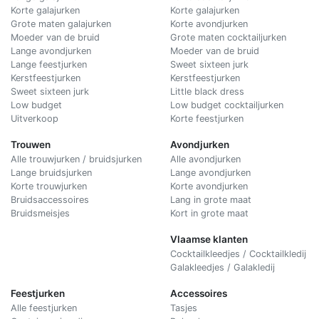
Korte galajurken
Korte galajurken
Grote maten galajurken
Korte avondjurken
Moeder van de bruid
Grote maten cocktailjurken
Lange avondjurken
Moeder van de bruid
Lange feestjurken
Sweet sixteen jurk
Kerstfeestjurken
Kerstfeestjurken
Sweet sixteen jurk
Little black dress
Low budget
Low budget cocktailjurken
Uitverkoop
Korte feestjurken
Trouwen
Avondjurken
Alle trouwjurken / bruidsjurken
Alle avondjurken
Lange bruidsjurken
Lange avondjurken
Korte trouwjurken
Korte avondjurken
Bruidsaccessoires
Lang in grote maat
Bruidsmeisjes
Kort in grote maat
Vlaamse klanten
Cocktailkleedjes / Cocktailkledij
Galakleedjes / Galakledij
Feestjurken
Accessoires
Alle feestjurken
Tasjes