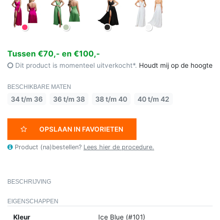
Tussen €70,- en €100,-
Dit product is momenteel uitverkocht*.
Houdt mij op de hoogte
BESCHIKBARE MATEN
34 t/m 36
36 t/m 38
38 t/m 40
40 t/m 42
OPSLAAN IN FAVORIETEN
Product (na)bestellen?
Lees hier de procedure.
BESCHRIJVING
EIGENSCHAPPEN
Kleur
Ice Blue (#101)