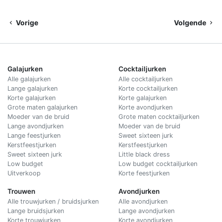
Vorige
Volgende
Galajurken
Cocktailjurken
Alle galajurken
Alle cocktailjurken
Lange galajurken
Korte cocktailjurken
Korte galajurken
Korte galajurken
Grote maten galajurken
Korte avondjurken
Moeder van de bruid
Grote maten cocktailjurken
Lange avondjurken
Moeder van de bruid
Lange feestjurken
Sweet sixteen jurk
Kerstfeestjurken
Kerstfeestjurken
Sweet sixteen jurk
Little black dress
Low budget
Low budget cocktailjurken
Uitverkoop
Korte feestjurken
Trouwen
Avondjurken
Alle trouwjurken / bruidsjurken
Alle avondjurken
Lange bruidsjurken
Lange avondjurken
Korte trouwjurken
Korte avondjurken