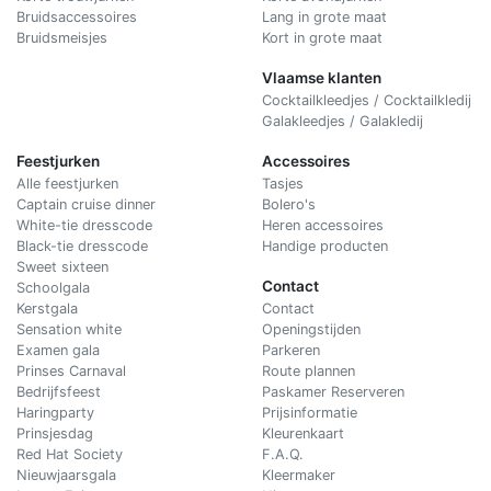
Bruidsaccessoires
Lang in grote maat
Bruidsmeisjes
Kort in grote maat
Vlaamse klanten
Cocktailkleedjes / Cocktailkledij
Galakleedjes / Galakledij
Feestjurken
Accessoires
Alle feestjurken
Tasjes
Captain cruise dinner
Bolero's
White-tie dresscode
Heren accessoires
Black-tie dresscode
Handige producten
Sweet sixteen
Contact
Schoolgala
Kerstgala
C
ontact
Sensation white
Openingstijden
Examen gala
Parkeren
Prinses Carnaval
Route plannen
Bedrijfsfeest
Paskamer Reserveren
Haringparty
Prijsinformatie
Prinsjesdag
Kleurenkaart
Red Hat Society
F.A.Q.
Nieuwjaarsgala
Kleermaker