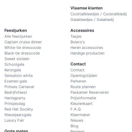
Vlaamse klanten
Cocktailkleedjes / Cocktailkledij
Galakleedjes / Galakledij
Feestjurken
Accessoires
Alle feestjurken
Tasjes
Captain cruise dinner
Bolero's
White-tie dresscode
Heren accessoires
Black-tie dresscode
Handige producten
Sweet sixteen
Contact
Schoolgala
Kerstgala
C
ontact
Sensation white
Openingstijden
Examen gala
Parkeren
Prinses Carnaval
Route plannen
Bedrijfsfeest
Paskamer Reserveren
Haringparty
Prijsinformatie
Prinsjesdag
Kleurenkaart
Red Hat Society
F.A.Q.
Nieuwjaarsgala
Kleermaker
Luxury Fair
Nieuws
Blog
Grote maten
Reviews