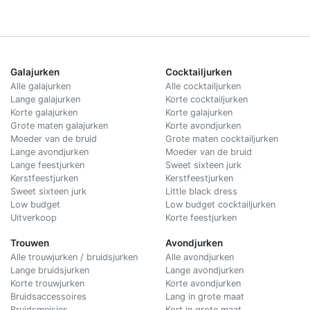
Galajurken
Cocktailjurken
Alle galajurken
Alle cocktailjurken
Lange galajurken
Korte cocktailjurken
Korte galajurken
Korte galajurken
Grote maten galajurken
Korte avondjurken
Moeder van de bruid
Grote maten cocktailjurken
Lange avondjurken
Moeder van de bruid
Lange feestjurken
Sweet sixteen jurk
Kerstfeestjurken
Kerstfeestjurken
Sweet sixteen jurk
Little black dress
Low budget
Low budget cocktailjurken
Uitverkoop
Korte feestjurken
Trouwen
Avondjurken
Alle trouwjurken / bruidsjurken
Alle avondjurken
Lange bruidsjurken
Lange avondjurken
Korte trouwjurken
Korte avondjurken
Bruidsaccessoires
Lang in grote maat
Bruidsmeisjes
Kort in grote maat