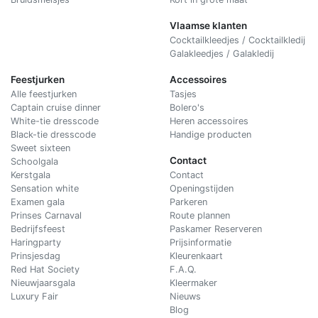
Vlaamse klanten
Cocktailkleedjes / Cocktailkledij
Galakleedjes / Galakledij
Feestjurken
Accessoires
Alle feestjurken
Tasjes
Captain cruise dinner
Bolero's
White-tie dresscode
Heren accessoires
Black-tie dresscode
Handige producten
Sweet sixteen
Contact
Schoolgala
Kerstgala
C
ontact
Sensation white
Openingstijden
Examen gala
Parkeren
Prinses Carnaval
Route plannen
Bedrijfsfeest
Paskamer Reserveren
Haringparty
Prijsinformatie
Prinsjesdag
Kleurenkaart
Red Hat Society
F.A.Q.
Nieuwjaarsgala
Kleermaker
Luxury Fair
Nieuws
Blog