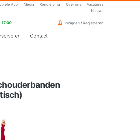
obiele App
Media
Rondleiding
Over ons
Vacatures
Nieuws
 17:00
Inloggen / Registreren
eserveren
Contact
schouderbanden
tisch)