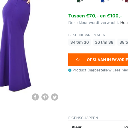
Tussen €70,- en €100,-
Deze kleur wordt verwacht.
Hou
BESCHIKBARE MATEN
34 t/m 36
36 t/m 38
38 t
OPSLAAN IN FAVORI
Product (na)bestellen?
Lees hie
EIGENSCHAPPEN
Kleur
P