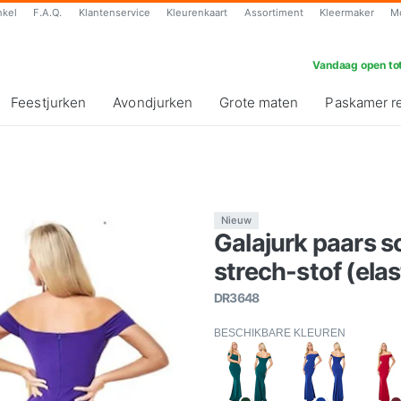
nkel
F.A.Q.
Klantenservice
Kleurenkaart
Assortiment
Kleermaker
M
Vandaag open tot
Feestjurken
Avondjurken
Grote maten
Paskamer r
Nieuw
Galajurk paars 
strech-stof (elas
DR3648
BESCHIKBARE KLEUREN