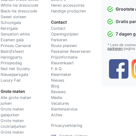
White-tie dresscode
Heren accessoires
Grootste 
Black-tie dresscode
Handige producten
Sweet sixteen
Gratis pa
Contact
Schoolgala
Kerstgala
C
ontact
7 dagen 
Sensation white
Openingstijden
Examen gala
Parkeren
* Lees de voorw
Prinses Carnaval
Route plannen
parkeren
pagina
Bedrijfsfeest
Paskamer Reserveren
Haringparty
Prijsinformatie
Prinsjesdag
Kleurenkaart
Red Hat Society
F.A.Q.
Nieuwjaarsgala
Kleermaker
Luxury Fair
Nieuws
Blog
Grote maten
Reviews
Alle grote maten
Media
jurken
Vacatures
Grote maten
Klantenservice
galajurken
Acties
Grote maten
Privacyverklaring
cocktailjurken
Grote maten