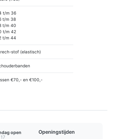
4 t/m 36
6 t/m 38
8 t/m 40
0 t/m 42
2 t/m 44
rech-stof (elastisch)
chouderbanden
ussen €70,- en €100,-
Openingstijden
ondag open
 17