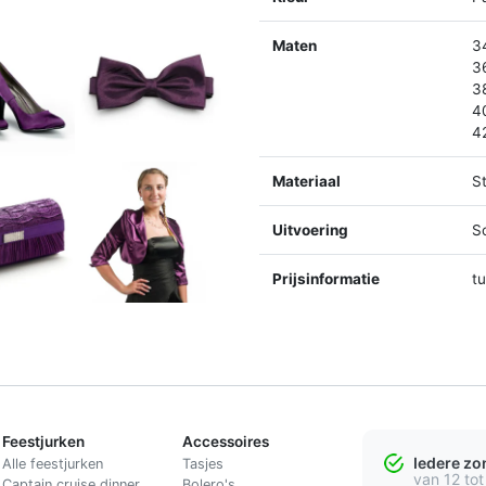
Maten
3
3
3
4
4
Materiaal
St
Uitvoering
S
Prijsinformatie
t
Feestjurken
Accessoires
Iedere z
Alle feestjurken
Tasjes
van 12 tot
Captain cruise dinner
Bolero's