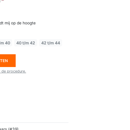
dt mij op de hoogte
/m 40
40 t/m 42
42 t/m 44
ETEN
r de procedure.
aars (#39)