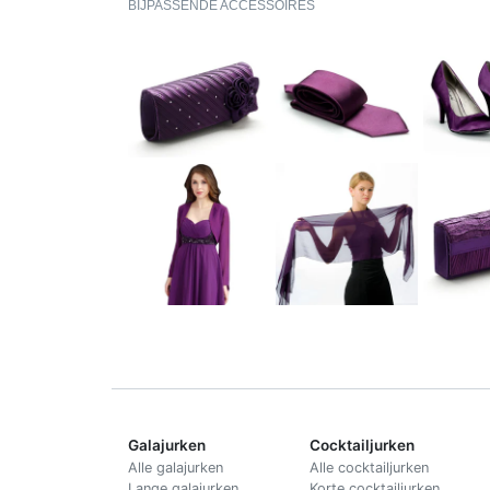
BIJPASSENDE ACCESSOIRES
Galajurken
Cocktailjurken
Alle galajurken
Alle cocktailjurken
Lange galajurken
Korte cocktailjurken