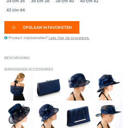
34 t/m 36
36 t/m 38
38 t/m 40
40 t/m 42
42 t/m 44
OPSLAAN IN FAVORIETEN
Product (na)bestellen?
Lees hier de procedure.
BESCHRIJVING
BIJPASSENDE ACCESSOIRES