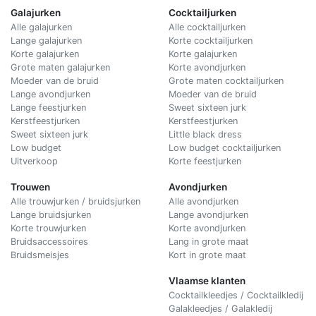
Galajurken
Cocktailjurken
Alle galajurken
Alle cocktailjurken
Lange galajurken
Korte cocktailjurken
Korte galajurken
Korte galajurken
Grote maten galajurken
Korte avondjurken
Moeder van de bruid
Grote maten cocktailjurken
Lange avondjurken
Moeder van de bruid
Lange feestjurken
Sweet sixteen jurk
Kerstfeestjurken
Kerstfeestjurken
Sweet sixteen jurk
Little black dress
Low budget
Low budget cocktailjurken
Uitverkoop
Korte feestjurken
Trouwen
Avondjurken
Alle trouwjurken / bruidsjurken
Alle avondjurken
Lange bruidsjurken
Lange avondjurken
Korte trouwjurken
Korte avondjurken
Bruidsaccessoires
Lang in grote maat
Bruidsmeisjes
Kort in grote maat
Vlaamse klanten
Cocktailkleedjes / Cocktailkledij
Galakleedjes / Galakledij