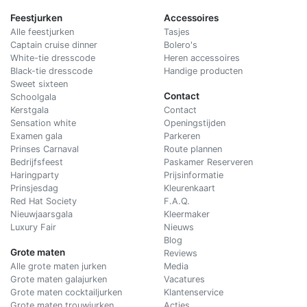
Feestjurken
Accessoires
Alle feestjurken
Tasjes
Captain cruise dinner
Bolero's
White-tie dresscode
Heren accessoires
Black-tie dresscode
Handige producten
Sweet sixteen
Contact
Schoolgala
Kerstgala
C
ontact
Sensation white
Openingstijden
Examen gala
Parkeren
Prinses Carnaval
Route plannen
Bedrijfsfeest
Paskamer Reserveren
Haringparty
Prijsinformatie
Prinsjesdag
Kleurenkaart
Red Hat Society
F.A.Q.
Nieuwjaarsgala
Kleermaker
Luxury Fair
Nieuws
Blog
Grote maten
Reviews
Alle grote maten jurken
Media
Grote maten galajurken
Vacatures
Grote maten cocktailjurken
Klantenservice
Grote maten trouwjurken
Acties