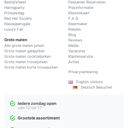
Bedrijfsfeest
Paskamer Reserveren
Haringparty
Prijsinformatie
Prinsjesdag
Kleurenkaart
Red Hat Society
F.A.Q.
Nieuwjaarsgala
Kleermaker
Luxury Fair
Nieuws
Blog
Grote maten
Reviews
Alle grote maten jurken
Media
Grote maten galajurken
Vacatures
Grote maten cocktailjurken
Klantenservice
Grote maten trouwjurken
Acties
Grote maten korte trouwjurken
Privacyverklaring
English visitors
Deutsch Besucher
Iedere zondag open
van 12 tot 17
Grootste assortiment