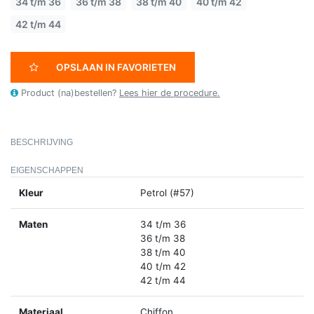
34 t/m 36
36 t/m 38
38 t/m 40
40 t/m 42
42 t/m 44
OPSLAAN IN FAVORIETEN
Product (na)bestellen?
Lees hier de procedure.
BESCHRIJVING
EIGENSCHAPPEN
Kleur
Petrol (#57)
Maten
34 t/m 36
36 t/m 38
38 t/m 40
40 t/m 42
42 t/m 44
Materiaal
Chiffon