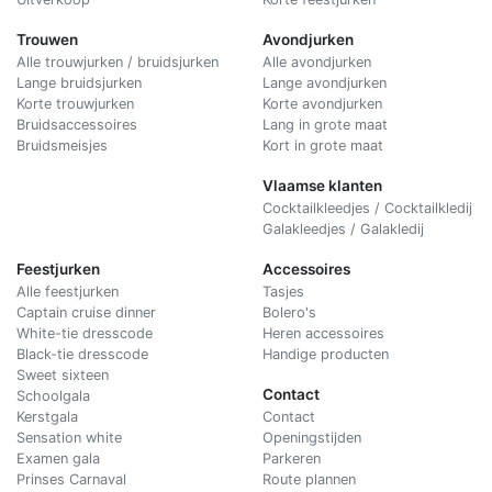
Trouwen
Avondjurken
Alle trouwjurken / bruidsjurken
Alle avondjurken
Lange bruidsjurken
Lange avondjurken
Korte trouwjurken
Korte avondjurken
Bruidsaccessoires
Lang in grote maat
Bruidsmeisjes
Kort in grote maat
Vlaamse klanten
Cocktailkleedjes / Cocktailkledij
Galakleedjes / Galakledij
Feestjurken
Accessoires
Alle feestjurken
Tasjes
Captain cruise dinner
Bolero's
White-tie dresscode
Heren accessoires
Black-tie dresscode
Handige producten
Sweet sixteen
Contact
Schoolgala
Kerstgala
C
ontact
Sensation white
Openingstijden
Examen gala
Parkeren
Prinses Carnaval
Route plannen