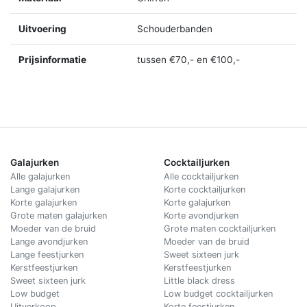
Uitvoering
Schouderbanden
Prijsinformatie
tussen €70,- en €100,-
Galajurken
Cocktailjurken
Alle galajurken
Alle cocktailjurken
Lange galajurken
Korte cocktailjurken
Korte galajurken
Korte galajurken
Grote maten galajurken
Korte avondjurken
Moeder van de bruid
Grote maten cocktailjurken
Lange avondjurken
Moeder van de bruid
Lange feestjurken
Sweet sixteen jurk
Kerstfeestjurken
Kerstfeestjurken
Sweet sixteen jurk
Little black dress
Low budget
Low budget cocktailjurken
Uitverkoop
Korte feestjurken