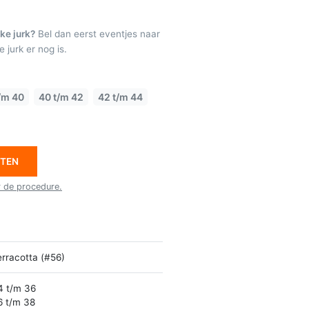
ke jurk?
Bel dan eerst eventjes naar
 jurk er nog is.
/m 40
40 t/m 42
42 t/m 44
ETEN
r de procedure.
erracotta (#56)
4 t/m 36
6 t/m 38