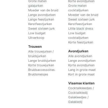
Grote maten
Korte avondjurken
galajurken
Grote maten
Moeder van de bruid
cocktailjurken
Lange avondjurken
Moeder van de bruid
Lange feestjurken
Sweet sixteen jurk
Kerstfeestjurken
Kerstfeestjurken
Sweet sixteen jurk
Little black dress
Low budget
Low budget
Uitverkoop
cocktailjurken
Korte feestjurken
Trouwen
Avondjurken
Alle trouwjurken /
bruidsjurken
Alle avondjurken
Lange bruidsjurken
Lange avondjurken
Korte trouwjurken
Korte avondjurken
Bruidsaccessoires
Lang in grote maat
Bruidsmeisjes
Kort in grote maat
Vlaamse klanten
Cocktailkleedjes /
Cocktailkledij
Galakleedjes /
Galakledij