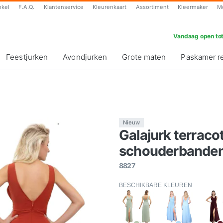
nkel
F.A.Q.
Klantenservice
Kleurenkaart
Assortiment
Kleermaker
M
Vandaag open tot
Feestjurken
Avondjurken
Grote maten
Paskamer r
Nieuw
Galajurk terraco
schouderbanden-
8827
BESCHIKBARE KLEUREN