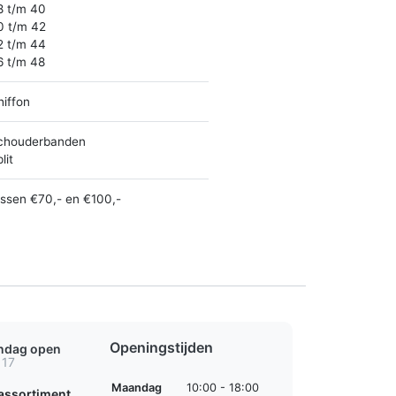
8 t/m 40
0 t/m 42
2 t/m 44
6 t/m 48
hiffon
chouderbanden
lit
ussen €70,- en €100,-
Openingstijden
ondag open
 17
Maandag
10:00 - 18:00
assortiment