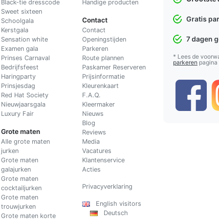
Black-tie dresscode
Handige producten
Sweet sixteen
Gratis pa
Contact
Schoolgala
Kerstgala
C
ontact
7 dagen 
Sensation white
Openingstijden
Examen gala
Parkeren
* Lees de voorw
Prinses Carnaval
Route plannen
parkeren
pagina
Bedrijfsfeest
Paskamer Reserveren
Haringparty
Prijsinformatie
Prinsjesdag
Kleurenkaart
Red Hat Society
F.A.Q.
Nieuwjaarsgala
Kleermaker
Luxury Fair
Nieuws
Blog
Grote maten
Reviews
Alle grote maten
Media
jurken
Vacatures
Grote maten
Klantenservice
galajurken
Acties
Grote maten
Privacyverklaring
cocktailjurken
Grote maten
English visitors
trouwjurken
Deutsch
Grote maten korte