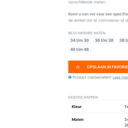
verschillende maten.
Komt u van ver voor een specifie
de winkel om te controleren of de
BESCHIKBARE MATEN
34 t/m 36
36 t/m 38
38 t
46 t/m 48
OPSLAAN IN FAVORI
Product (na)bestellen?
Lees hie
EIGENSCHAPPEN
Kleur
T
Maten
3
3