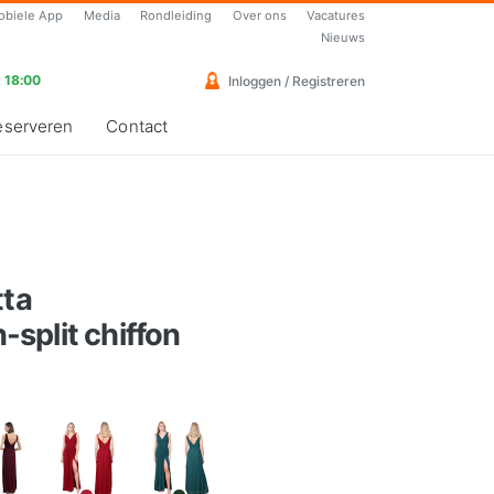
obiele App
Media
Rondleiding
Over ons
Vacatures
Nieuws
 18:00
Inloggen / Registreren
eserveren
Contact
tta
split chiffon