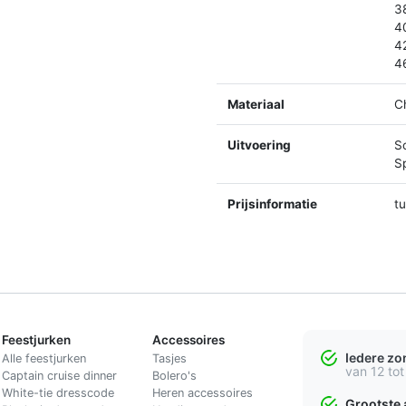
3
4
4
4
Materiaal
C
Uitvoering
S
Sp
Prijsinformatie
t
Feestjurken
Accessoires
Iedere z
Alle feestjurken
Tasjes
van 12 tot
Captain cruise dinner
Bolero's
White-tie dresscode
Heren accessoires
Grootste 