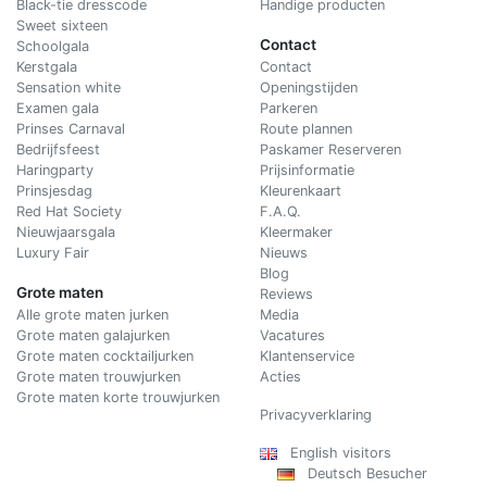
Black-tie dresscode
Handige producten
Sweet sixteen
Contact
Schoolgala
Kerstgala
C
ontact
Sensation white
Openingstijden
Examen gala
Parkeren
Prinses Carnaval
Route plannen
Bedrijfsfeest
Paskamer Reserveren
Haringparty
Prijsinformatie
Prinsjesdag
Kleurenkaart
Red Hat Society
F.A.Q.
Nieuwjaarsgala
Kleermaker
Luxury Fair
Nieuws
Blog
Grote maten
Reviews
Alle grote maten jurken
Media
Grote maten galajurken
Vacatures
Grote maten cocktailjurken
Klantenservice
Grote maten trouwjurken
Acties
Grote maten korte trouwjurken
Privacyverklaring
English visitors
Deutsch Besucher