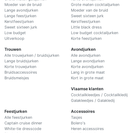
Moeder van de bruid
Grote maten cocktailjurken
Lange avondjurken
Moeder van de bruid
Lange feestjurken
Sweet sixteen jurk
Kerstfeestjurken
Kerstfeestjurken
Sweet sixteen jurk
Little black dress
Low budget
Low budget cocktailjurken
Uitverkoop
Korte feestjurken
Trouwen
Avondjurken
Alle trouwjurken / bruidsjurken
Alle avondjurken
Lange bruidsjurken
Lange avondjurken
Korte trouwjurken
Korte avondjurken
Bruidsaccessoires
Lang in grote maat
Bruidsmeisjes
Kort in grote maat
Vlaamse klanten
Cocktailkleedjes / Cocktailkledij
Galakleedjes / Galakledij
Feestjurken
Accessoires
Alle feestjurken
Tasjes
Captain cruise dinner
Bolero's
White-tie dresscode
Heren accessoires