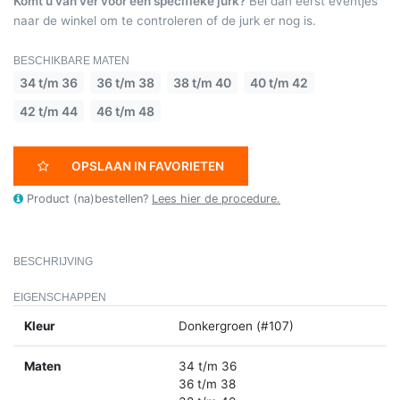
Komt u van ver voor een specifieke jurk?
Bel dan eerst eventjes
naar de winkel om te controleren of de jurk er nog is.
BESCHIKBARE MATEN
34 t/m 36
36 t/m 38
38 t/m 40
40 t/m 42
42 t/m 44
46 t/m 48
OPSLAAN IN FAVORIETEN
Product (na)bestellen?
Lees hier de procedure.
BESCHRIJVING
EIGENSCHAPPEN
Kleur
Donkergroen (#107)
Maten
34 t/m 36
36 t/m 38