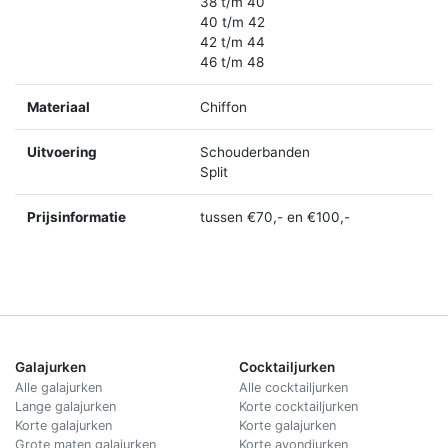
38 t/m 40
40 t/m 42
42 t/m 44
46 t/m 48
Materiaal
Chiffon
Uitvoering
Schouderbanden
Split
Prijsinformatie
tussen €70,- en €100,-
Galajurken
Cocktailjurken
Alle galajurken
Alle cocktailjurken
Lange galajurken
Korte cocktailjurken
Korte galajurken
Korte galajurken
Grote maten galajurken
Korte avondjurken