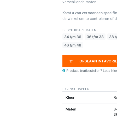
verschillende maten.
Komt u van ver voor een specifie
de winkel om te controleren of de
BESCHIKBARE MATEN
34 t/m 36
36 t/m 38
38 t
46 t/m 48
OPSLAAN IN FAVORI
Product (na)bestellen?
Lees hie
EIGENSCHAPPEN
Kleur
R
Maten
3
3