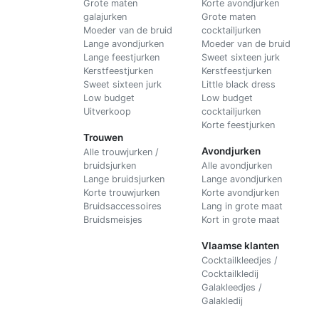
Grote maten
Korte avondjurken
galajurken
Grote maten
Moeder van de bruid
cocktailjurken
Lange avondjurken
Moeder van de bruid
Lange feestjurken
Sweet sixteen jurk
Kerstfeestjurken
Kerstfeestjurken
Sweet sixteen jurk
Little black dress
Low budget
Low budget
Uitverkoop
cocktailjurken
Korte feestjurken
Trouwen
Avondjurken
Alle trouwjurken /
bruidsjurken
Alle avondjurken
Lange bruidsjurken
Lange avondjurken
Korte trouwjurken
Korte avondjurken
Bruidsaccessoires
Lang in grote maat
Bruidsmeisjes
Kort in grote maat
Vlaamse klanten
Cocktailkleedjes /
Cocktailkledij
Galakleedjes /
Galakledij