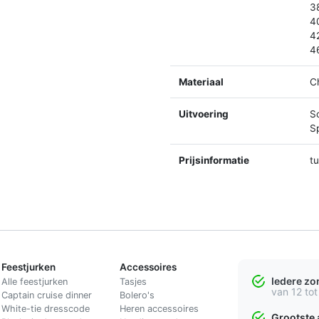
3
4
4
4
Materiaal
C
Uitvoering
S
Sp
Prijsinformatie
t
Feestjurken
Accessoires
Iedere z
Alle feestjurken
Tasjes
van 12 tot
Captain cruise dinner
Bolero's
White-tie dresscode
Heren accessoires
Grootste 