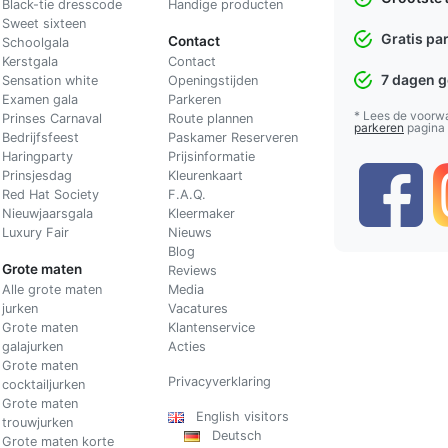
Black-tie dresscode
Handige producten
Sweet sixteen
Gratis pa
Contact
Schoolgala
Kerstgala
C
ontact
7 dagen 
Sensation white
Openingstijden
Examen gala
Parkeren
* Lees de voorw
Prinses Carnaval
Route plannen
parkeren
pagina
Bedrijfsfeest
Paskamer Reserveren
Haringparty
Prijsinformatie
Prinsjesdag
Kleurenkaart
Red Hat Society
F.A.Q.
Nieuwjaarsgala
Kleermaker
Luxury Fair
Nieuws
Blog
Grote maten
Reviews
Alle grote maten
Media
jurken
Vacatures
Grote maten
Klantenservice
galajurken
Acties
Grote maten
Privacyverklaring
cocktailjurken
Grote maten
English visitors
trouwjurken
Deutsch
Grote maten korte