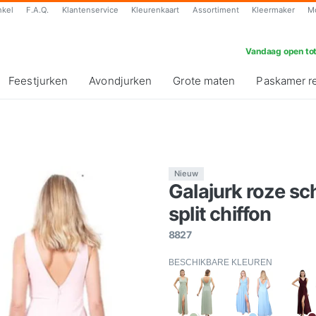
nkel
F.A.Q.
Klantenservice
Kleurenkaart
Assortiment
Kleermaker
M
Vandaag open tot
Feestjurken
Avondjurken
Grote maten
Paskamer r
Nieuw
Galajurk roze s
split chiffon
8827
BESCHIKBARE KLEUREN