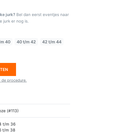
ke jurk?
Bel dan eerst eventjes naar
 jurk er nog is.
/m 40
40 t/m 42
42 t/m 44
ETEN
r de procedure.
oze (#113)
4 t/m 36
6 t/m 38