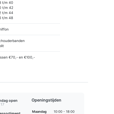
8 t/m 40
0 t/m 42
2 t/m 44
6 t/m 48
hiffon
chouderbanden
lit
ussen €70,- en €100,-
Openingstijden
ondag open
 17
Maandag
10:00 - 18:00
assortiment