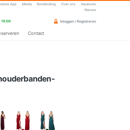
obiele App
Media
Rondleiding
Over ons
Vacatures
Nieuws
 18:00
Inloggen / Registreren
eserveren
Contact
chouderbanden-