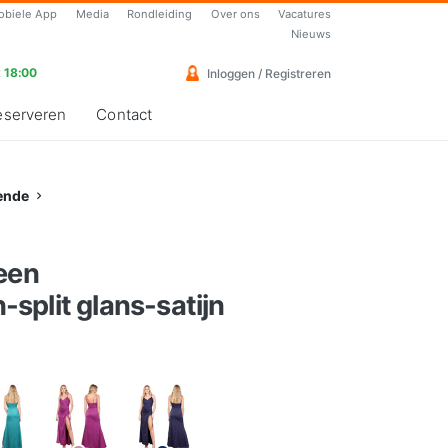
obiele App
Media
Rondleiding
Over ons
Vacatures
Nieuws
 18:00
Inloggen / Registreren
eserveren
Contact
ende
een
split glans-satijn