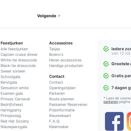
Volgende
Feestjurken
Accessoires
Iedere z
Alle feestjurken
Tasjes
van 12 tot
Captain cruise dinner
Bolero's
White-tie dresscode
Heren accessoires
Grootste 
Black-tie dresscode
Handige producten
Sweet sixteen
Gratis pa
Contact
Schoolgala
Kerstgala
C
ontact
7 dagen 
Sensation white
Openingstijden
Examen gala
Parkeren
* Lees de voorw
Prinses Carnaval
Route plannen
parkeren
pagina
Bedrijfsfeest
Paskamer Reserveren
Haringparty
Prijsinformatie
Prinsjesdag
Kleurenkaart
Red Hat Society
F.A.Q.
Nieuwjaarsgala
Kleermaker