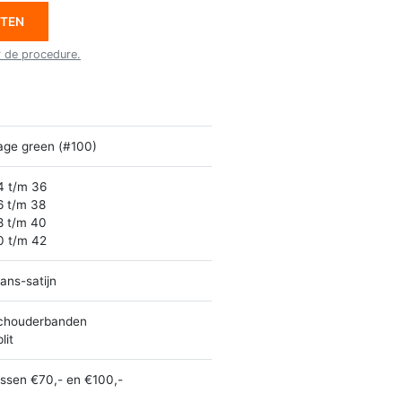
ETEN
r de procedure.
age green (#100)
4 t/m 36
6 t/m 38
8 t/m 40
0 t/m 42
ans-satijn
chouderbanden
lit
ussen €70,- en €100,-