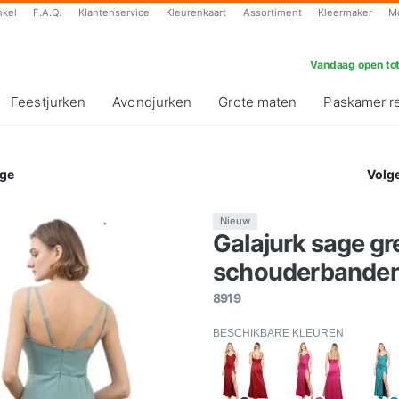
nkel
F.A.Q.
Klantenservice
Kleurenkaart
Assortiment
Kleermaker
M
Vandaag open tot
Feestjurken
Avondjurken
Grote maten
Paskamer r
ge
Volg
Nieuw
Galajurk sage gr
schouderbanden-
8919
BESCHIKBARE KLEUREN