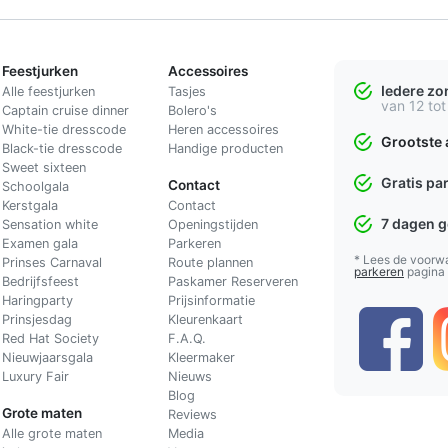
Feestjurken
Accessoires
Iedere z
Alle feestjurken
Tasjes
van 12 tot
Captain cruise dinner
Bolero's
White-tie dresscode
Heren accessoires
Grootste 
Black-tie dresscode
Handige producten
Sweet sixteen
Gratis pa
Contact
Schoolgala
Kerstgala
C
ontact
7 dagen 
Sensation white
Openingstijden
Examen gala
Parkeren
* Lees de voorw
Prinses Carnaval
Route plannen
parkeren
pagina
Bedrijfsfeest
Paskamer Reserveren
Haringparty
Prijsinformatie
Prinsjesdag
Kleurenkaart
Red Hat Society
F.A.Q.
Nieuwjaarsgala
Kleermaker
Luxury Fair
Nieuws
Blog
Grote maten
Reviews
Alle grote maten
Media