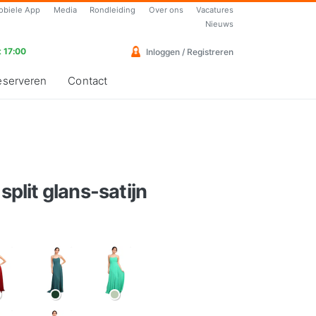
obiele App
Media
Rondleiding
Over ons
Vacatures
Nieuws
 17:00
Inloggen / Registreren
eserveren
Contact
split glans-satijn