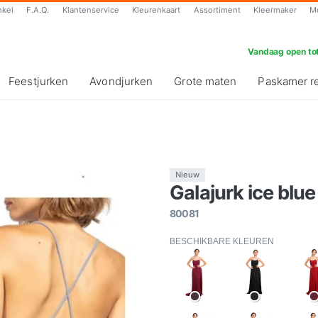
nkel
F.A.Q.
Klantenservice
Kleurenkaart
Assortiment
Kleermaker
M
Vandaag open tot
Feestjurken
Avondjurken
Grote maten
Paskamer r
Nieuw
Galajurk ice blue 
80081
BESCHIKBARE KLEUREN