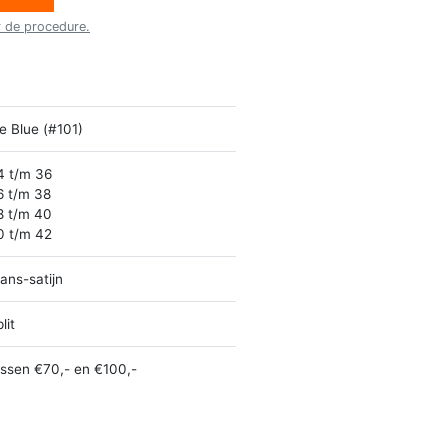
r de procedure.
e Blue (#101)
4 t/m 36
6 t/m 38
8 t/m 40
0 t/m 42
ans-satijn
lit
ussen €70,- en €100,-