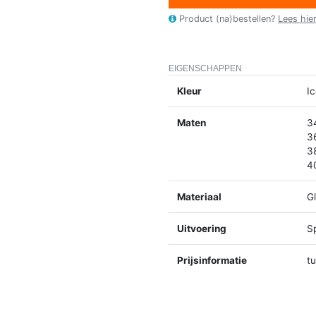
Product (na)bestellen?
Lees hie
EIGENSCHAPPEN
Kleur
Ic
Maten
3
3
3
4
Materiaal
Gl
Uitvoering
Sp
Prijsinformatie
t