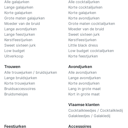
Alle galajurken
Alle cocktailjurken
Lange galajurken
Korte cocktailjurken
Korte galajurken
Korte galajurken
Grote maten galajurken
Korte avondjurken
Moeder van de bruid
Grote maten cocktailjurken
Lange avondjurken
Moeder van de bruid
Lange feestjurken
Sweet sixteen jurk
Kerstfeestjurken
Kerstfeestjurken
Sweet sixteen jurk
Little black dress
Low budget
Low budget cocktailjurken
Uitverkoop
Korte feestjurken
Trouwen
Avondjurken
Alle trouwjurken / bruidsjurken
Alle avondjurken
Lange bruidsjurken
Lange avondjurken
Korte trouwjurken
Korte avondjurken
Bruidsaccessoires
Lang in grote maat
Bruidsmeisjes
Kort in grote maat
Vlaamse klanten
Cocktailkleedjes / Cocktailkledij
Galakleedjes / Galakledij
Feestjurken
Accessoires