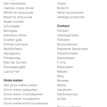
Alle feestjurken
Tasjes
Captain cruise dinner
Bolero's
White-tie dresscode
Heren accessoires
Black-tie dresscode
Handige producten
Sweet sixteen
Contact
Schoolgala
Kerstgala
C
ontact
Sensation white
Openingstijden
Examen gala
Parkeren
Prinses Carnaval
Route plannen
Bedrijfsfeest
Paskamer Reserveren
Haringparty
Prijsinformatie
Prinsjesdag
Kleurenkaart
Red Hat Society
F.A.Q.
Nieuwjaarsgala
Kleermaker
Luxury Fair
Nieuws
Blog
Grote maten
Reviews
Alle grote maten jurken
Media
Grote maten galajurken
Vacatures
Grote maten cocktailjurken
Klantenservice
Grote maten trouwjurken
Acties
Grote maten korte trouwjurken